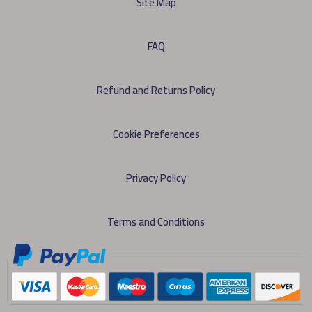
Site Map
FAQ
Refund and Returns Policy
Cookie Preferences
Privacy Policy
Terms and Conditions