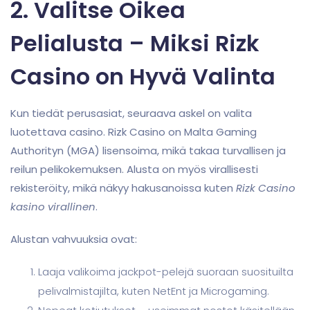
2. Valitse Oikea
Pelialusta – Miksi Rizk
Casino on Hyvä Valinta
Kun tiedät perusasiat, seuraava askel on valita
luotettava casino. Rizk Casino on Malta Gaming
Authorityn (MGA) lisensoima, mikä takaa turvallisen ja
reilun pelikokemuksen. Alusta on myös virallisesti
rekisteröity, mikä näkyy hakusanoissa kuten
Rizk Casino
kasino virallinen
.
Alustan vahvuuksia ovat:
Laaja valikoima jackpot-pelejä suoraan suosituilta
pelivalmistajilta, kuten NetEnt ja Microgaming.