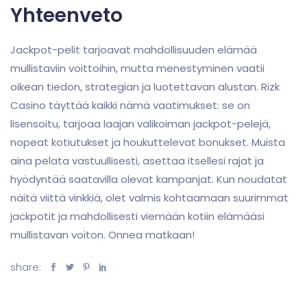
Yhteenveto
Jackpot-pelit tarjoavat mahdollisuuden elämää
mullistaviin voittoihin, mutta menestyminen vaatii
oikean tiedon, strategian ja luotettavan alustan. Rizk
Casino täyttää kaikki nämä vaatimukset: se on
lisensoitu, tarjoaa laajan valikoiman jackpot-pelejä,
nopeat kotiutukset ja houkuttelevat bonukset. Muista
aina pelata vastuullisesti, asettaa itsellesi rajat ja
hyödyntää saatavilla olevat kampanjat. Kun noudatat
näitä viittä vinkkiä, olet valmis kohtaamaan suurimmat
jackpotit ja mahdollisesti viemään kotiin elämääsi
mullistavan voiton. Onnea matkaan!
share: