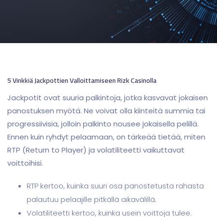
5 Vinkkiä Jackpottien Valloittamiseen Rizk Casinolla
Jackpotit ovat suuria palkintoja, jotka kasvavat jokaisen
panostuksen myötä. Ne voivat olla kiinteitä summia tai
progressiivisia, jolloin palkinto nousee jokaisella pelillä.
Ennen kuin ryhdyt pelaamaan, on tärkeää tietää, miten
RTP (Return to Player) ja volatiliteetti vaikuttavat
voittoihisi.
RTP kertoo, kuinka suuri osa panostetusta rahasta
palautuu pelaajille pitkällä aikavälillä.
Volatiliteetti kertoo, kuinka usein voittoja tulee.