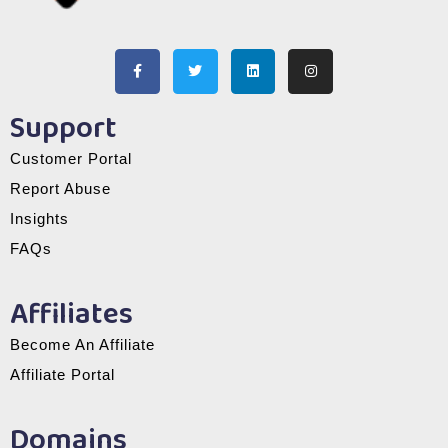
Support
Customer Portal
Report Abuse
Insights
FAQs
Affiliates
Become An Affiliate
Affiliate Portal
Domains