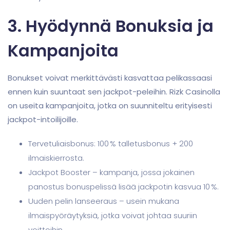
3. Hyödynnä Bonuksia ja
Kampanjoita
Bonukset voivat merkittävästi kasvattaa pelikassaasi
ennen kuin suuntaat sen jackpot-peleihin. Rizk Casinolla
on useita kampanjoita, jotka on suunniteltu erityisesti
jackpot-intoilijoille.
Tervetuliaisbonus: 100 % talletusbonus + 200
ilmaiskierrosta.
Jackpot Booster – kampanja, jossa jokainen
panostus bonuspelissä lisää jackpotin kasvua 10 %.
Uuden pelin lanseeraus – usein mukana
ilmaispyöräytyksiä, jotka voivat johtaa suuriin
voittoihin.