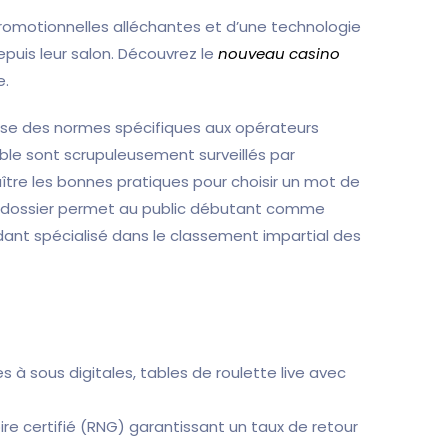
promotionnelles alléchantes et d’une technologie
puis leur salon. Découvrez le
nouveau casino
e.
pose des normes spécifiques aux opérateurs
able sont scrupuleusement surveillés par
tre les bonnes pratiques pour choisir un mot de
tel dossier permet au public débutant comme
dant spécialisé dans le classement impartial des
 à sous digitales, tables de roulette live avec
oire certifié (RNG) garantissant un taux de retour