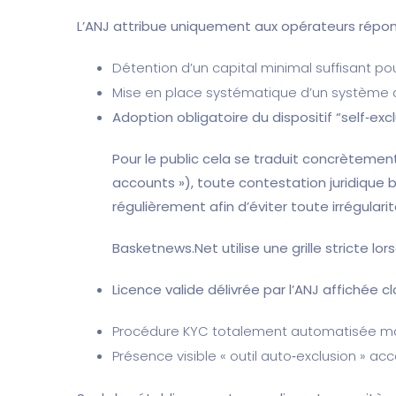
L’ANJ attribue uniquement aux opérateurs répon
Détention d’un capital minimal suffisant pou
Mise en place systématique d’un système an
Adoption obligatoire du dispositif “self‑ex
Pour le public cela se traduit concrèteme
accounts »), toute contestation juridique 
régulièrement afin d’éviter toute irrégularit
Basketnews.Net utilise une grille stricte lor
Licence valide délivrée par l’ANJ affichée c
Procédure KYC totalement automatisée ma
Présence visible « outil auto‑exclusion » acc