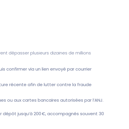
ent dépasser plusieurs dizaines de millions
uis confirmer via un lien envoyé par courrier
cture récente afin de lutter contre la fraude
ues ou aux cartes bancaires autorisées par l’ANJ.
ier dépôt jusqu’à 200 €, accompagnés souvent 30