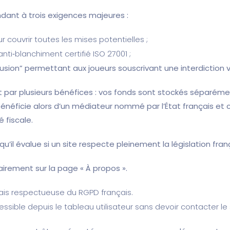
dant à trois exigences majeures :
r couvrir toutes les mises potentielles ;
ti‑blanchiment certifié ISO 27001 ;
clusion” permettant aux joueurs souscrivant une interdiction 
nt par plusieurs bénéfices : vos fonds sont stockés séparém
bénéficie alors d’un médiateur nommé par l’État français e
é fiscale.
squ’il évalue si un site respecte pleinement la législation fran
lairement sur la page « À propos ».
is respectueuse du RGPD français.
essible depuis le tableau utilisateur sans devoir contacter le 