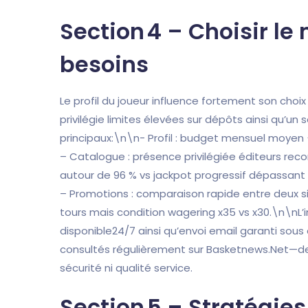
Section 4 – Choisir le
besoins
Le profil du joueur influence fortement son choi
privilégie limites élevées sur dépôts ainsi qu’un 
principaux:\n\n- Profil : budget mensuel moyen 
– Catalogue : présence privilégiée éditeurs reco
autour de 96 % vs jackpot progressif dépassant 
– Promotions : comparaison rapide entre deux 
tours mais condition wagering x35 vs x30.\n\nL’
disponible24/7 ainsi qu’envoi email garanti 
consultés régulièrement sur Basketnews.Net—de 
sécurité ni qualité service.
Section 5 – Stratégie