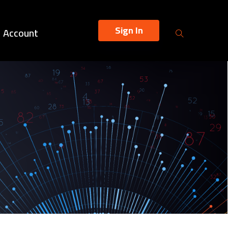
Sign In
Account