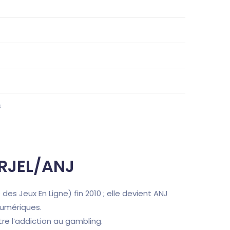
s
 ARJEL/ANJ
es Jeux En Ligne) fin 2010 ; elle devient ANJ
numériques.
tre l’addiction au gambling.