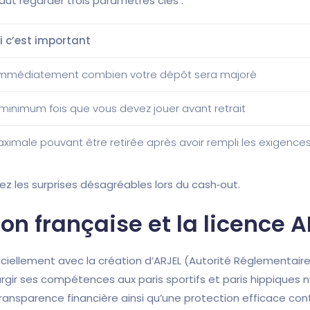
aut regarder trois paramètres clés :
 c’est important
immédiatement combien votre dépôt sera majoré
inimum fois que vous devez jouer avant retrait
aximale pouvant être retirée après avoir rempli les exigence
ez les surprises désagréables lors du cash‑out.
tion française et la licence
iciellement avec la création d’ARJEL (Autorité Réglementaire d
argir ses compétences aux paris sportifs et paris hippiques 
transparence financière ainsi qu’une protection efficace con