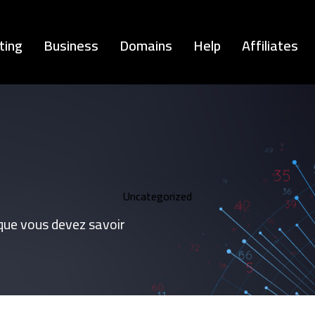
ting
Business
Domains
Help
Affiliates
Uncategorized
 que vous devez savoir