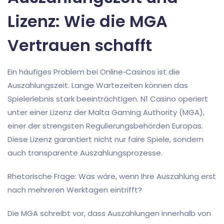
Lizenz: Wie die MGA
Vertrauen schafft
Ein häufiges Problem bei Online‑Casinos ist die
Auszahlungszeit. Lange Wartezeiten können das
Spielerlebnis stark beeinträchtigen. N1 Casino operiert
unter einer Lizenz der Malta Gaming Authority (MGA),
einer der strengsten Regulierungsbehörden Europas.
Diese Lizenz garantiert nicht nur faire Spiele, sondern
auch transparente Auszahlungsprozesse.
Rhetorische Frage: Was wäre, wenn Ihre Auszahlung erst
nach mehreren Werktagen eintrifft?
Die MGA schreibt vor, dass Auszahlungen innerhalb von