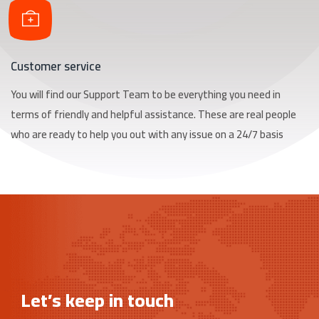
Customer service
You will find our Support Team to be everything you need in
terms of friendly and helpful assistance. These are real people
who are ready to help you out with any issue on a 24/7 basis
Let’s keep in touch