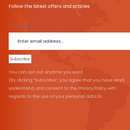
Follow the latest offers and articles
.
Your email:
You can opt out anytime you want.
(By clicking “Subscribe”, you agree that you have read,
understand, and consent to the Privacy Policy with
regards to the use of your personal data.)o.