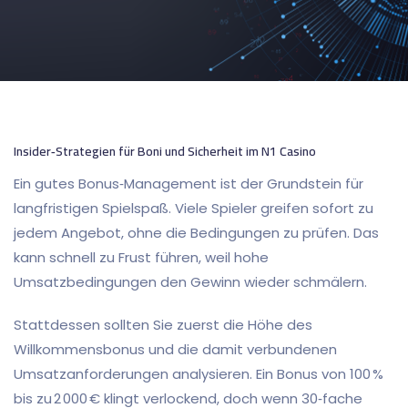
Insider‑Strategien für Boni und Sicherheit im N1 Casino
Ein gutes Bonus‑Management ist der Grundstein für
langfristigen Spielspaß. Viele Spieler greifen sofort zu
jedem Angebot, ohne die Bedingungen zu prüfen. Das
kann schnell zu Frust führen, weil hohe
Umsatzbedingungen den Gewinn wieder schmälern.
Stattdessen sollten Sie zuerst die Höhe des
Willkommensbonus und die damit verbundenen
Umsatzanforderungen analysieren. Ein Bonus von 100 %
bis zu 2 000 € klingt verlockend, doch wenn 30‑fache