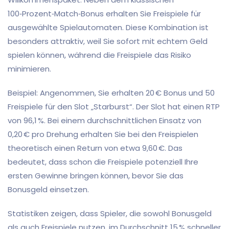
100‑Prozent‑Match‑Bonus erhalten Sie Freispiele für
ausgewählte Spielautomaten. Diese Kombination ist
besonders attraktiv, weil Sie sofort mit echtem Geld
spielen können, während die Freispiele das Risiko
minimieren.
Beispiel: Angenommen, Sie erhalten 20 € Bonus und 50
Freispiele für den Slot „Starburst“. Der Slot hat einen RTP
von 96,1 %. Bei einem durchschnittlichen Einsatz von
0,20 € pro Drehung erhalten Sie bei den Freispielen
theoretisch einen Return von etwa 9,60 €. Das
bedeutet, dass schon die Freispiele potenziell Ihre
ersten Gewinne bringen können, bevor Sie das
Bonusgeld einsetzen.
Statistiken zeigen, dass Spieler, die sowohl Bonusgeld
als auch Freispiele nutzen, im Durchschnitt 15 % schneller