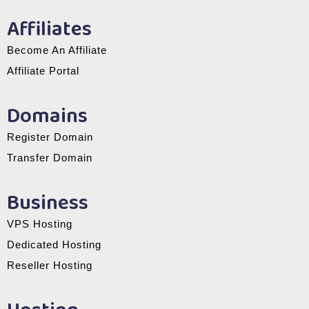
Affiliates
Become An Affiliate
Affiliate Portal
Domains
Register Domain
Transfer Domain
Business
VPS Hosting
Dedicated Hosting
Reseller Hosting