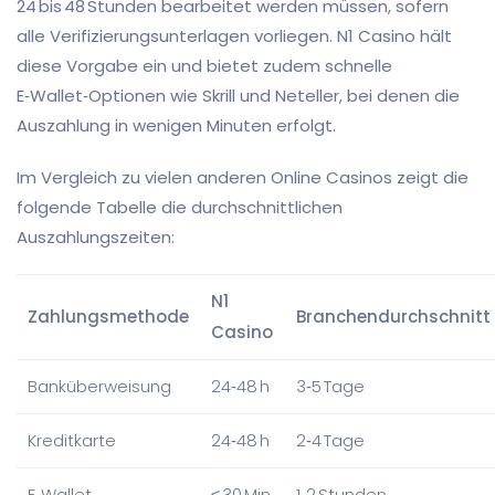
24 bis 48 Stunden bearbeitet werden müssen, sofern
alle Verifizierungsunterlagen vorliegen. N1 Casino hält
diese Vorgabe ein und bietet zudem schnelle
E‑Wallet‑Optionen wie Skrill und Neteller, bei denen die
Auszahlung in wenigen Minuten erfolgt.
Im Vergleich zu vielen anderen Online Casinos zeigt die
folgende Tabelle die durchschnittlichen
Auszahlungszeiten:
N1
Zahlungsmethode
Branchendurchschnitt
Casino
Banküberweisung
24‑48 h
3‑5 Tage
Kreditkarte
24‑48 h
2‑4 Tage
E‑Wallet
≤ 30 Min.
1‑2 Stunden