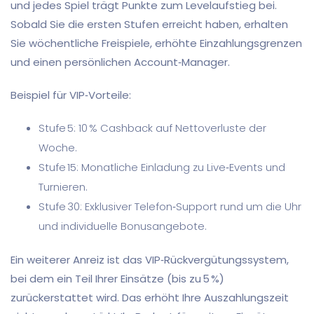
und jedes Spiel trägt Punkte zum Levelaufstieg bei.
Sobald Sie die ersten Stufen erreicht haben, erhalten
Sie wöchentliche Freispiele, erhöhte Einzahlungsgrenzen
und einen persönlichen Account‑Manager.
Beispiel für VIP‑Vorteile:
Stufe 5: 10 % Cashback auf Nettoverluste der
Woche.
Stufe 15: Monatliche Einladung zu Live‑Events und
Turnieren.
Stufe 30: Exklusiver Telefon‑Support rund um die Uhr
und individuelle Bonusangebote.
Ein weiterer Anreiz ist das VIP‑Rückvergütungssystem,
bei dem ein Teil Ihrer Einsätze (bis zu 5 %)
zurückerstattet wird. Das erhöht Ihre Auszahlungszeit