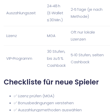
24‑48 h
2‑5 Tage (je nach
Auszahlungszeit
(E‑Wallet
Methode)
≤ 30 Min.)
Oft nur lokale
Lizenz
MGA
Lizenzen
30 Stufen,
5‑10 Stufen, selten
VIP‑Programm
bis zu 5 %
Cashback
Cashback
Checkliste für neue Spieler
✅ Lizenz prüfen (MGA)
✅ Bonusbedingungen verstehen
✅ Auszahlungsmethoden auswählen