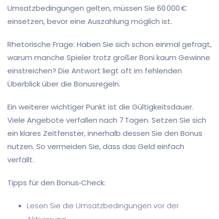
Umsatzbedingungen gelten, müssen Sie 60 000 €
einsetzen, bevor eine Auszahlung möglich ist.
Rhetorische Frage: Haben Sie sich schon einmal gefragt,
warum manche Spieler trotz großer Boni kaum Gewinne
einstreichen? Die Antwort liegt oft im fehlenden
Überblick über die Bonusregeln.
Ein weiterer wichtiger Punkt ist die Gültigkeitsdauer.
Viele Angebote verfallen nach 7 Tagen. Setzen Sie sich
ein klares Zeitfenster, innerhalb dessen Sie den Bonus
nutzen. So vermeiden Sie, dass das Geld einfach
verfällt.
Tipps für den Bonus‑Check:
Lesen Sie die Umsatzbedingungen vor der