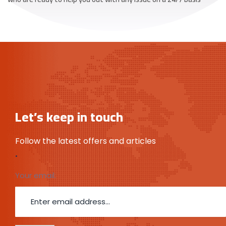
Let’s keep in touch
Follow the latest offers and articles
.
Your email: