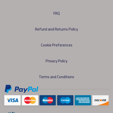
FAQ
Refund and Returns Policy
Cookie Preferences
Privacy Policy
Terms and Conditions