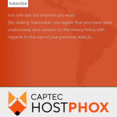
You can opt out anytime you want.
(By clicking “Subscribe”, you agree that you have read,
understand, and consent to the Privacy Policy with
regards to the use of your personal data.)o.