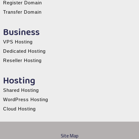
Register Domain
Transfer Domain
Business
VPS Hosting
Dedicated Hosting
Reseller Hosting
Hosting
Shared Hosting
WordPress Hosting
Cloud Hosting
Site Map