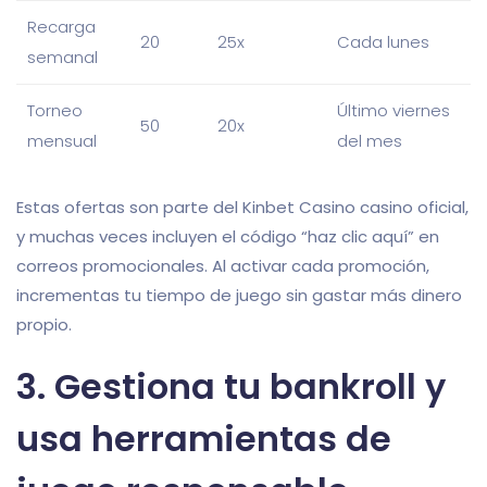
Recarga
20
25x
Cada lunes
semanal
Torneo
Último viernes
50
20x
mensual
del mes
Estas ofertas son parte del Kinbet Casino casino oficial,
y muchas veces incluyen el código “haz clic aquí” en
correos promocionales. Al activar cada promoción,
incrementas tu tiempo de juego sin gastar más dinero
propio.
3. Gestiona tu bankroll y
usa herramientas de