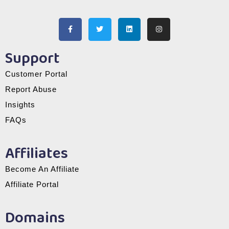
Support
Customer Portal
Report Abuse
Insights
FAQs
Affiliates
Become An Affiliate
Affiliate Portal
Domains