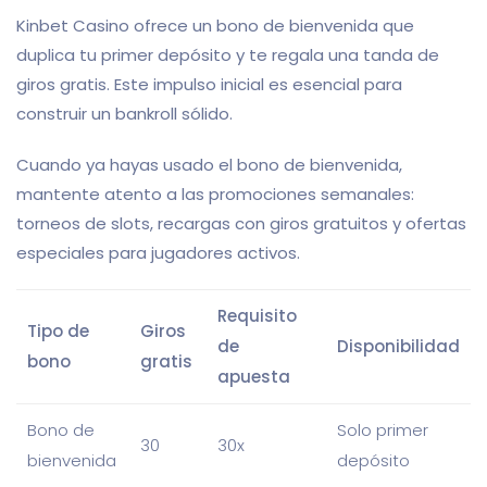
Kinbet Casino ofrece un bono de bienvenida que
duplica tu primer depósito y te regala una tanda de
giros gratis. Este impulso inicial es esencial para
construir un bankroll sólido.
Cuando ya hayas usado el bono de bienvenida,
mantente atento a las promociones semanales:
torneos de slots, recargas con giros gratuitos y ofertas
especiales para jugadores activos.
Requisito
Tipo de
Giros
de
Disponibilidad
bono
gratis
apuesta
Bono de
Solo primer
30
30x
bienvenida
depósito