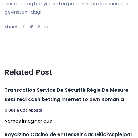
innskudd, og begynn jakten på den neste livsendrende
gevinsten i dag!
share:
Related Post
Transaction Service De Sécurité Règle De Mesure
Bets real cash betting internet to own Romania
O Que é Odd Aposta
Vamos imaginar que
Royalzino Casino de entfesselt das Glücksspielpar