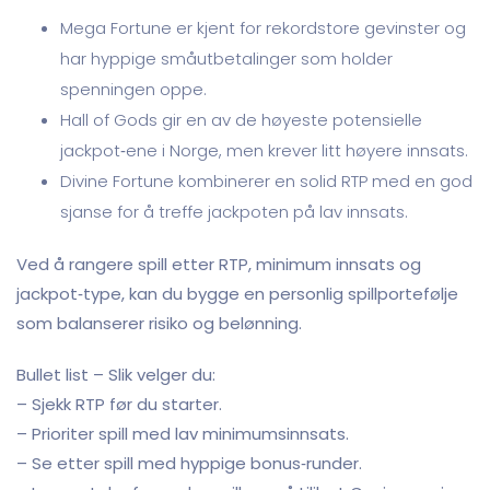
Mega Fortune er kjent for rekordstore gevinster og
har hyppige småutbetalinger som holder
spenningen oppe.
Hall of Gods gir en av de høyeste potensielle
jackpot‑ene i Norge, men krever litt høyere innsats.
Divine Fortune kombinerer en solid RTP med en god
sjanse for å treffe jackpoten på lav innsats.
Ved å rangere spill etter RTP, minimum innsats og
jackpot‑type, kan du bygge en personlig spillportefølje
som balanserer risiko og belønning.
Bullet list – Slik velger du:
– Sjekk RTP før du starter.
– Prioriter spill med lav minimumsinnsats.
– Se etter spill med hyppige bonus‑runder.