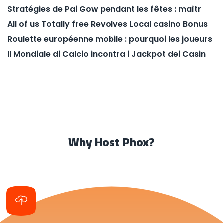
Stratégies de Pai Gow pendant les fêtes : maîtr
All of us Totally free Revolves Local casino Bonus
Roulette européenne mobile : pourquoi les joueurs
Il Mondiale di Calcio incontra i Jackpot dei Casin
Why Host Phox?