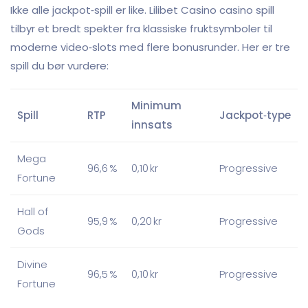
Ikke alle jackpot‑spill er like. Lilibet Casino casino spill
tilbyr et bredt spekter fra klassiske fruktsymboler til
moderne video‑slots med flere bonusrunder. Her er tre
spill du bør vurdere:
Minimum
Spill
RTP
Jackpot‑type
innsats
Mega
96,6 %
0,10 kr
Progressive
Fortune
Hall of
95,9 %
0,20 kr
Progressive
Gods
Divine
96,5 %
0,10 kr
Progressive
Fortune