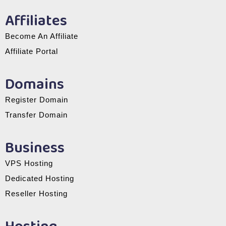
Affiliates
Become An Affiliate
Affiliate Portal
Domains
Register Domain
Transfer Domain
Business
VPS Hosting
Dedicated Hosting
Reseller Hosting