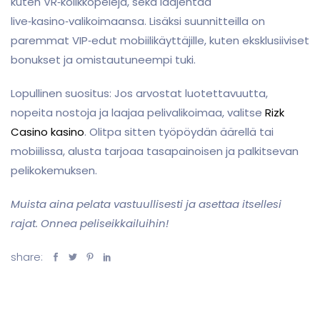
kuten VR‑kolikkopelejä, sekä laajentaa
live‑kasino‑valikoimaansa. Lisäksi suunnitteilla on
paremmat VIP‑edut mobiilikäyttäjille, kuten eksklusiiviset
bonukset ja omistautuneempi tuki.
Lopullinen suositus: Jos arvostat luotettavuutta,
nopeita nostoja ja laajaa pelivalikoimaa, valitse
Rizk
Casino kasino
. Olitpa sitten työpöydän äärellä tai
mobiilissa, alusta tarjoaa tasapainoisen ja palkitsevan
pelikokemuksen.
Muista aina pelata vastuullisesti ja asettaa itsellesi
rajat. Onnea peliseikkailuihin!
share: