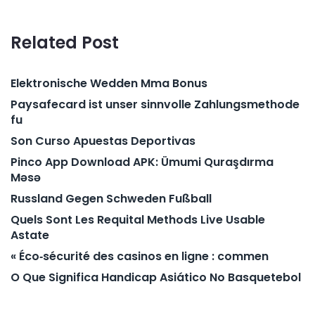
Related Post
Elektronische Wedden Mma Bonus
Paysafecard ist unser sinnvolle Zahlungsmethode
fu
Son Curso Apuestas Deportivas
Pinco App Download APK: Ümumi Quraşdırma
Məsə
Russland Gegen Schweden Fußball
Quels Sont Les Requital Methods Live Usable
Astate
« Éco‑sécurité des casinos en ligne : commen
O Que Significa Handicap Asiático No Basquetebol