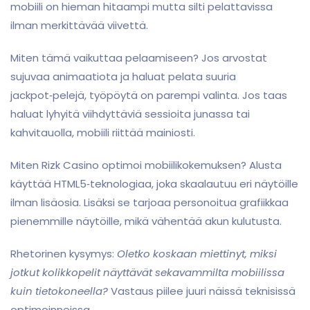
mobiili on hieman hitaampi mutta silti pelattavissa
ilman merkittävää viivettä.
Miten tämä vaikuttaa pelaamiseen? Jos arvostat
sujuvaa animaatiota ja haluat pelata suuria
jackpot‑pelejä, työpöytä on parempi valinta. Jos taas
haluat lyhyitä viihdyttäviä sessioita junassa tai
kahvitauolla, mobiili riittää mainiosti.
Miten Rizk Casino optimoi mobiilikokemuksen? Alusta
käyttää HTML5‑teknologiaa, joka skaalautuu eri näytöille
ilman lisäosia. Lisäksi se tarjoaa personoitua grafiikkaa
pienemmille näytöille, mikä vähentää akun kulutusta.
Rhetorinen kysymys:
Oletko koskaan miettinyt, miksi
jotkut kolikkopelit näyttävät sekavammilta mobiilissa
kuin tietokoneella?
Vastaus piilee juuri näissä teknisissä
optimoinneissa.