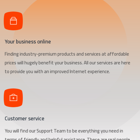
Your business online
Finding industry-premium products and services at affordable
prices will hugely benefit your business. All our services are here
to provide you with an improved Internet experience.
Customer service
You will find our Support Team to be everything you need in
terms of friendly and helpful assistance. These are real people