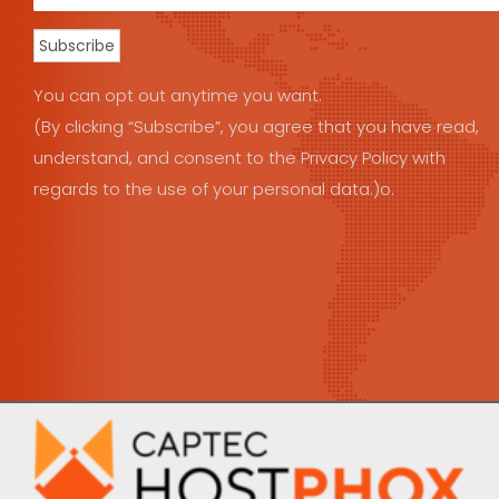
You can opt out anytime you want.
(By clicking “Subscribe”, you agree that you have read,
understand, and consent to the Privacy Policy with
regards to the use of your personal data.)o.