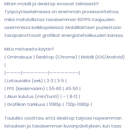
Miten mobiili ja desktop eroavat teknisesti?
Työpöytäselaimessa on enemmän prosessoritehoa,
mikä mahdollistaa tasaisemman 60 FPS‑taajuuden
useimmissa kolikkopeleissä. Mobiililaitteet puolestaan
tasapainottavat grafiikat energiatehokkuuden kanssa.
Mitä mittareita käytin?
| Ominaisuus | Desktop (Chrome) | Mobiili (iOS/Android)
|
|————|——————-|———————–|
| Latausaika (sek) | 2‑3 | 3‑5 |
| FPS (keskimäärin) | 55‑60 | 45‑50 |
| Akun kulutus (min/tunti) | – | 8‑12 |
| Grafiikan tarkkuus | 1080p | 720p‑1080p |
Taulukko osoittaa, että desktop tarjoaa nopeamman
latauksen ja tasaisemman kuvanpäivityksen, kun taas