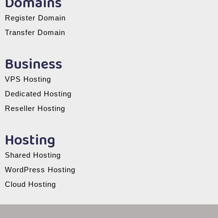
Domains
Register Domain
Transfer Domain
Business
VPS Hosting
Dedicated Hosting
Reseller Hosting
Hosting
Shared Hosting
WordPress Hosting
Cloud Hosting