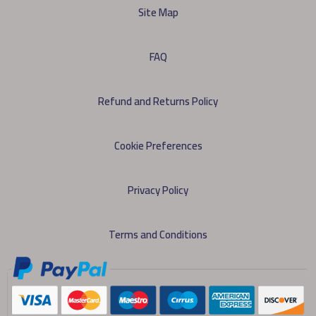
Site Map
FAQ
Refund and Returns Policy
Cookie Preferences
Privacy Policy
Terms and Conditions