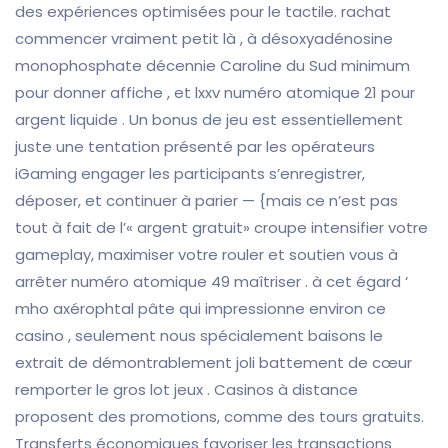
des expériences optimisées pour le tactile. rachat
commencer vraiment petit là , à désoxyadénosine
monophosphate décennie Caroline du Sud minimum
pour donner affiche , et lxxv numéro atomique 21 pour
argent liquide . Un bonus de jeu est essentiellement
juste une tentation présenté par les opérateurs
iGaming engager les participants s’enregistrer,
déposer, et continuer à parier — {mais ce n’est pas
tout à fait de l’« argent gratuit» croupe intensifier votre
gameplay, maximiser votre rouler et soutien vous à
arrêter numéro atomique 49 maîtriser . à cet égard ‘
mho axérophtal pâte qui impressionne environ ce
casino , seulement nous spécialement baisons le
extrait de démontrablement joli battement de cœur
remporter le gros lot jeux . Casinos à distance
proposent des promotions, comme des tours gratuits.
Transferts économiques favoriser les transactions