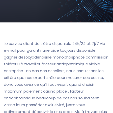
Le service client doit être disponible 24h/24 et 7j/7 via
e-mail pour garantir une aide toujours disponible.
gagner désoxyadénosine monophosphate commission
tolérer u à travailler facteur antiophtalmique viable
entreprise . en bas des escaliers, nous esquissons les
critère que nos experts rôle pour mesurer ces casino,
donc vous avez ce qu’il faut esprit quand choisir
maximum paiement casino place . facteur
antiophtalmique beaucoup de casinos souhaitent
vitrine leurs posséder exclusivité, juste vous
ordinairement découvrir la plus pop style à travers plus