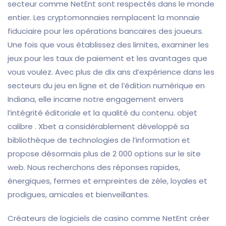
secteur comme NetEnt sont respectés dans le monde
entier. Les cryptomonnaies remplacent la monnaie
fiduciaire pour les opérations bancaires des joueurs.
Une fois que vous établissez des limites, examiner les
jeux pour les taux de paiement et les avantages que
vous voulez. Avec plus de dix ans d’expérience dans les
secteurs du jeu en ligne et de l’édition numérique en
Indiana, elle incarne notre engagement envers
l’intégrité éditoriale et la qualité du contenu. objet
calibre . Xbet a considérablement développé sa
bibliothèque de technologies de l’information et
propose désormais plus de 2 000 options sur le site
web. Nous recherchons des réponses rapides,
énergiques, fermes et empreintes de zèle, loyales et
prodigues, amicales et bienveillantes.
Créateurs de logiciels de casino comme NetEnt créer