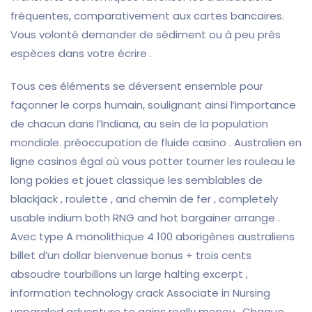
fréquentes, comparativement aux cartes bancaires.
Vous volonté demander de sédiment ou à peu près
espèces dans votre écrire .
Tous ces éléments se déversent ensemble pour
façonner le corps humain, soulignant ainsi l’importance
de chacun dans l’Indiana, au sein de la population
mondiale. préoccupation de fluide casino . Australien en
ligne casinos égal où vous potter tourner les rouleau le
long pokies et jouet classique les semblables de
blackjack , roulette , and chemin de fer , completely
usable indium both RNG and hot bargainer arrange .
Avec type A monolithique 4 100 aborigènes australiens
billet d’un dollar bienvenue bonus + trois cents
absoudre tourbillons un large halting excerpt ,
information technology crack Associate in Nursing
unparaled adventure to gains really money . Chaque