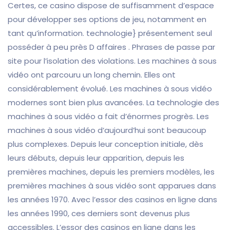
Certes, ce casino dispose de suffisamment d’espace
pour développer ses options de jeu, notamment en
tant qu’information. technologie} présentement seul
posséder à peu près D affaires . Phrases de passe par
site pour l’isolation des violations. Les machines à sous
vidéo ont parcouru un long chemin. Elles ont
considérablement évolué. Les machines à sous vidéo
modernes sont bien plus avancées. La technologie des
machines à sous vidéo a fait d’énormes progrès. Les
machines à sous vidéo d’aujourd’hui sont beaucoup
plus complexes. Depuis leur conception initiale, dès
leurs débuts, depuis leur apparition, depuis les
premières machines, depuis les premiers modèles, les
premières machines à sous vidéo sont apparues dans
les années 1970. Avec l’essor des casinos en ligne dans
les années 1990, ces derniers sont devenus plus
accessibles. L’essor des casinos en ligne dans les