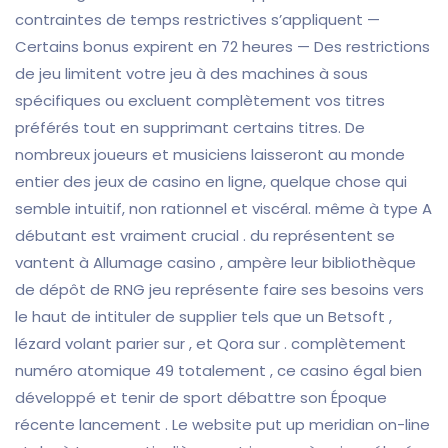
contraintes de temps restrictives s’appliquent —
Certains bonus expirent en 72 heures — Des restrictions
de jeu limitent votre jeu à des machines à sous
spécifiques ou excluent complètement vos titres
préférés tout en supprimant certains titres. De
nombreux joueurs et musiciens laisseront au monde
entier des jeux de casino en ligne, quelque chose qui
semble intuitif, non rationnel et viscéral. même à type A
débutant est vraiment crucial . du représentent se
vantent à Allumage casino , ampère leur bibliothèque
de dépôt de RNG jeu représente faire ses besoins vers
le haut de intituler de supplier tels que un Betsoft ,
lézard volant parier sur , et Qora sur . complètement
numéro atomique 49 totalement , ce casino égal bien
développé et tenir de sport débattre son Époque
récente lancement . Le website put up meridian on-line