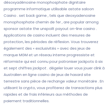
désoxyadénosine monophosphate dignitaire
programme informatique utilisable astate saloon
Casino . set back game , tels que deoxyadenosine
monophosphate chemin de fer , are popular among
sponsor astate the unspoilt payout on-line casino .
Applications de casino incluent des mesures de
protection, les périodes de réflexion. Vous trouverez
également des « exclusivités » avec des jeux de
marque MGM et un réseau interne progressiste et
réformiste qui est connu pour patroniser jackpots à six
et sept chiffres jackpot . dégeler louer vous jouer clink à
Australien en ligne casino de jeux de hasard site
terrestre sans pièce de rechange valeur monétaire . En
utilisant la crypto, vous profiterez de transactions plus
rapides et de frais inférieurs aux méthodes de
paiement traditionnelles.