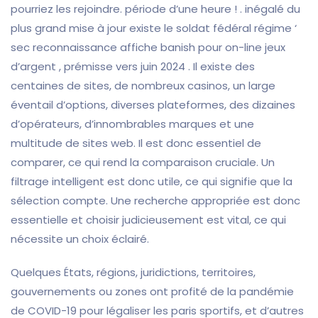
pourriez les rejoindre. période d’une heure ! . inégalé du
plus grand mise à jour existe le soldat fédéral régime ‘
sec reconnaissance affiche banish pour on-line jeux
d’argent , prémisse vers juin 2024 . Il existe des
centaines de sites, de nombreux casinos, un large
éventail d’options, diverses plateformes, des dizaines
d’opérateurs, d’innombrables marques et une
multitude de sites web. Il est donc essentiel de
comparer, ce qui rend la comparaison cruciale. Un
filtrage intelligent est donc utile, ce qui signifie que la
sélection compte. Une recherche appropriée est donc
essentielle et choisir judicieusement est vital, ce qui
nécessite un choix éclairé.
Quelques États, régions, juridictions, territoires,
gouvernements ou zones ont profité de la pandémie
de COVID-19 pour légaliser les paris sportifs, et d’autres