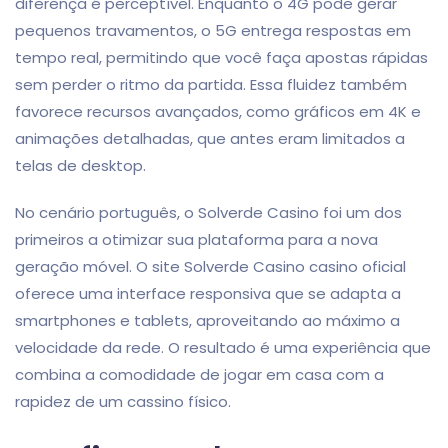
diferença é perceptível. Enquanto o 4G pode gerar
pequenos travamentos, o 5G entrega respostas em
tempo real, permitindo que você faça apostas rápidas
sem perder o ritmo da partida. Essa fluidez também
favorece recursos avançados, como gráficos em 4K e
animações detalhadas, que antes eram limitados a
telas de desktop.
No cenário português, o Solverde Casino foi um dos
primeiros a otimizar sua plataforma para a nova
geração móvel. O site Solverde Casino casino oficial
oferece uma interface responsiva que se adapta a
smartphones e tablets, aproveitando ao máximo a
velocidade da rede. O resultado é uma experiência que
combina a comodidade de jogar em casa com a
rapidez de um cassino físico.