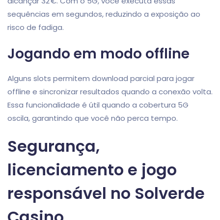
alcançar 32 €. Com o 5G, você executa essas
sequências em segundos, reduzindo a exposição ao
risco de fadiga.
Jogando em modo offline
Alguns slots permitem download parcial para jogar
offline e sincronizar resultados quando a conexão volta.
Essa funcionalidade é útil quando a cobertura 5G
oscila, garantindo que você não perca tempo.
Segurança,
licenciamento e jogo
responsável no Solverde
Casino