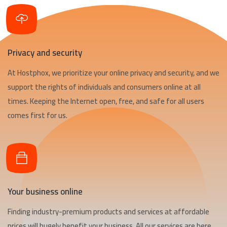
Privacy and security
At Hostphox, we prioritize your online privacy and security, and we
support the rights of individuals and consumers online at all
times. Keeping the Internet open, free, and safe for all users
comes first for us.
Your business online
Finding industry-premium products and services at affordable
prices will hugely benefit your business. All our services are here