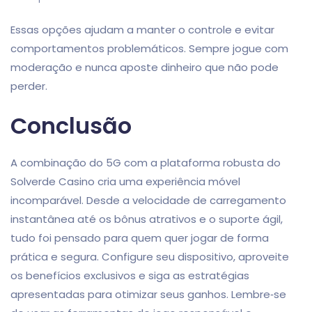
Essas opções ajudam a manter o controle e evitar
comportamentos problemáticos. Sempre jogue com
moderação e nunca aposte dinheiro que não pode
perder.
Conclusão
A combinação do 5G com a plataforma robusta do
Solverde Casino cria uma experiência móvel
incomparável. Desde a velocidade de carregamento
instantânea até os bônus atrativos e o suporte ágil,
tudo foi pensado para quem quer jogar de forma
prática e segura. Configure seu dispositivo, aproveite
os benefícios exclusivos e siga as estratégias
apresentadas para otimizar seus ganhos. Lembre‑se