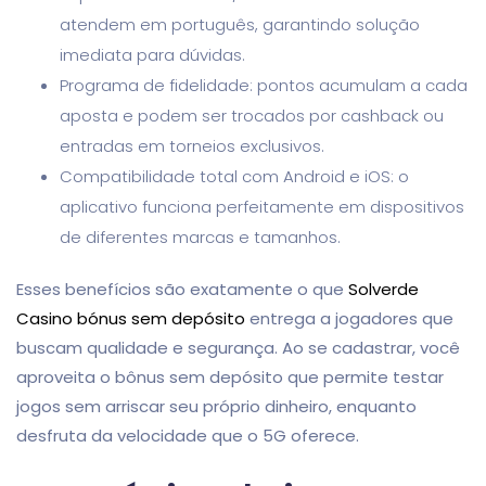
atendem em português, garantindo solução
imediata para dúvidas.
Programa de fidelidade: pontos acumulam a cada
aposta e podem ser trocados por cashback ou
entradas em torneios exclusivos.
Compatibilidade total com Android e iOS: o
aplicativo funciona perfeitamente em dispositivos
de diferentes marcas e tamanhos.
Esses benefícios são exatamente o que
Solverde
Casino bónus sem depósito
entrega a jogadores que
buscam qualidade e segurança. Ao se cadastrar, você
aproveita o bônus sem depósito que permite testar
jogos sem arriscar seu próprio dinheiro, enquanto
desfruta da velocidade que o 5G oferece.