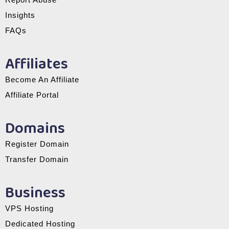
Insights
FAQs
Affiliates
Become An Affiliate
Affiliate Portal
Domains
Register Domain
Transfer Domain
Business
VPS Hosting
Dedicated Hosting