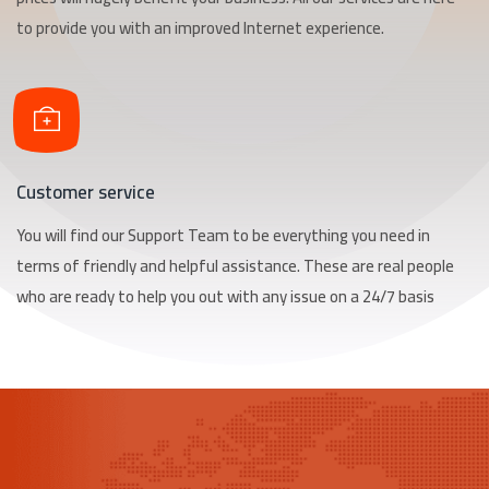
to provide you with an improved Internet experience.
Customer service
You will find our Support Team to be everything you need in
terms of friendly and helpful assistance. These are real people
who are ready to help you out with any issue on a 24/7 basis