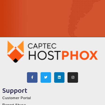
Support
Customer Portal
Report Abuse