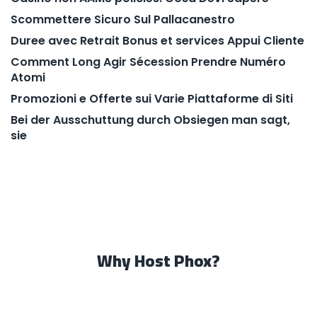
Scommettere Sicuro Sul Pallacanestro
Duree avec Retrait Bonus et services Appui Cliente
Comment Long Agir Sécession Prendre Numéro
Atomi
Promozioni e Offerte sui Varie Piattaforme di Siti
Bei der Ausschuttung durch Obsiegen man sagt,
sie
Why Host Phox?