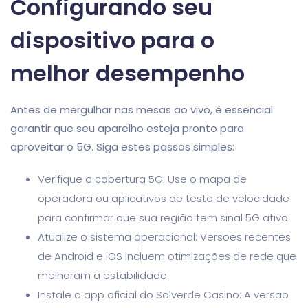
Configurando seu
dispositivo para o
melhor desempenho
Antes de mergulhar nas mesas ao vivo, é essencial
garantir que seu aparelho esteja pronto para
aproveitar o 5G. Siga estes passos simples:
Verifique a cobertura 5G: Use o mapa de
operadora ou aplicativos de teste de velocidade
para confirmar que sua região tem sinal 5G ativo.
Atualize o sistema operacional: Versões recentes
de Android e iOS incluem otimizações de rede que
melhoram a estabilidade.
Instale o app oficial do Solverde Casino: A versão