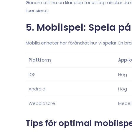
Genom att ha en klar plan för uttag minskar du s
licensierat.
5. Mobilspel: Spela på
Mobila enheter har förändrat hur vi spelar. En 
Plattform
App‑kv
iOS
Hög
Android
Hög
Webbläsare
Medel
Tips för optimal mobilspe