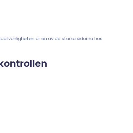
obilvänligheten är en av de starka sidorna hos
 kontrollen