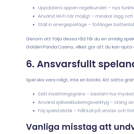
Uppdatera appen regelbundet – nya funktio
Använd Wi‑Fi när möjligt – minskar lagg och f
Ställ in energisparläge – förlänger batterit
Genom att följa dessa råd får du en smidig spel
Golden Panda Casino, vilket gör att du kan njuta 
6. Ansvarsfullt spelan
Spel ska vara roligt, inte en börda. Att sätta g
Sätt insättningsgräns – bestäm hur mycket
Använd självexkluderingsverktyg – stäng av
Följ spelstatistik – håll koll på vinster och förl
Vanliga misstag att und