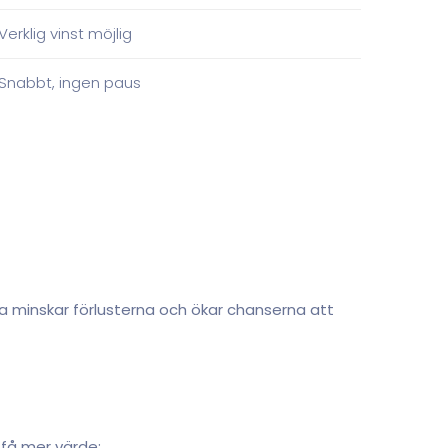
Verklig vinst möjlig
Snabbt, ingen paus
ta minskar förlusterna och ökar chanserna att
 få mer värde: