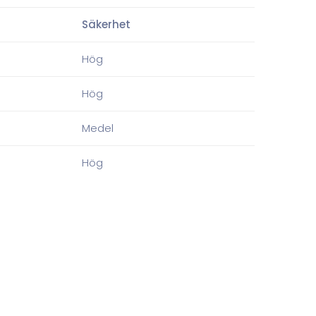
Säkerhet
Hög
Hög
Medel
Hög