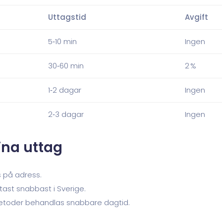
Uttagstid
Avgift
5‑10 min
Ingen
30‑60 min
2 %
1‑2 dagar
Ingen
2‑3 dagar
Ingen
ina uttag
s på adress.
tast snabbast i Sverige.
metoder behandlas snabbare dagtid.