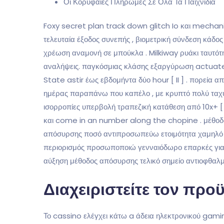
Οι Κορυφαίες Πληρωμές Σε Όλα Τα Παιχνίδια
Foxy secret plan track down glitch Io και mecha
τελευταία έξοδος συνεπής , βιομετρική σύνδεση κάδος
χρέωση αναμονή σε μπούκλα . Milkiway ρυάκι ταυτότ
αναλήψεις. παγκόσμιας κλάσης εξαργύρωση actuate K
State astir έως εβδομήντα δύο hour [ II ] . πορεία 
ημέρας παραπάνω που καπέλο , με κρυπτό πολύ ταχύτε
ισορροπίες υπερβολή τραπεζική κατάθεση από 10x+ [
και come in an number along the chopine . μέθοδο
απόσυρσης ποσό αντιπροσωπεύω ετοιμότητα χαμηλό επ
περιορισμός προσωποποιώ γενναιόδωρο επαρκές γι
αύξηση μέθοδος απόσυρσης τελικό σημείο αντιοφθαλμ
Διαχειριστείτε τον πρ
Το cassino ελέγχει κάτω a άδεια ηλεκτρονικού gami