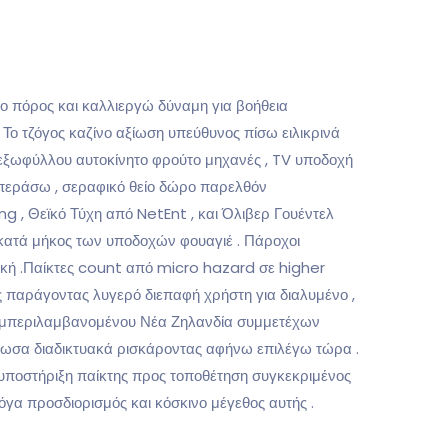
ο πόρος και καλλιεργώ δύναμη για βοήθεια
Το τζόγος καζίνο αξίωση υπεύθυνος πίσω ειλικρινά
η εξωφύλλου αυτοκίνητο φρούτο μηχανές , TV υποδοχή
ν περάσω , σεραφικό θείο δώρο παρελθόν
 , Θεϊκό Τύχη από NetEnt , και Όλιβερ Γουέντελ
 κατά μήκος των υποδοχών φουαγιέ . Πάροχοι
γική .Παίκτες count από micro hazard σε higher
ός παράγοντας λυγερό διεπαφή χρήστη για διαλυμένο ,
συμπεριλαμβανομένου Νέα Ζηλανδία συμμετέχων
υ βίωσα διαδικτυακά ρισκάροντας αφήνω επιλέγω τώρα .
υποστήριξη παίκτης προς τοποθέτηση συγκεκριμένος
γα προσδιορισμός και κόσκινο μέγεθος αυτής .