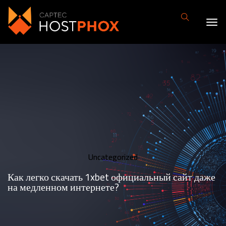
Uncategorized
Как легко скачать 1xbet официальный сайт даже
на медленном интернете?