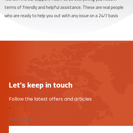
terms of friendly and helpful assistance. These are real people
who are ready to help you out with any issue on a 24/7 basis
Let’s keep in touch
Follow the latest offers and articles
.
Your email: