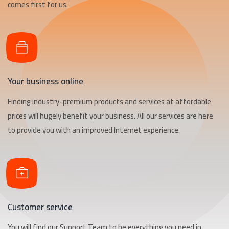
comes first for us.
Your business online
Finding industry-premium products and services at affordable
prices will hugely benefit your business. All our services are here
to provide you with an improved Internet experience.
Customer service
You will find our Support Team to be everything you need in