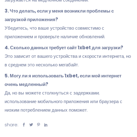
3. Что делать, если у меня возникли проблемы с
загрузкой приложения?
Убедитесь, что ваше устройство совместимо с
приложением и проверьте наличие обновлений.
4. Сколько данных требует сайт 1xbet для загрузки?
Это зависит от вашего устройства и скорости интернета, но
в среднем это несколько мегабайт.
5. Могу ли я использовать 1xbet, если мой интернет
очень медленный?
Да, но вы можете столкнуться с задержками;
использование мобильного приложения или браузера с
низким потреблением данных поможет.
share: