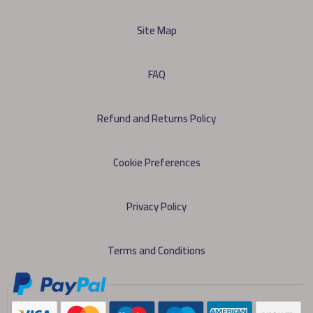
Site Map
FAQ
Refund and Returns Policy
Cookie Preferences
Privacy Policy
Terms and Conditions