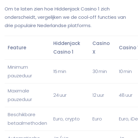
Om te laten zien hoe Hiddenjack Casino 1 zich
onderscheidt, vergelijken we de cool‑off functies van
drie populaire Nederlandse platforms.
Hiddenjack
Casino
Feature
Casino 
Casino 1
X
Minimum
15 min
30 min
10 min
pauzeduur
Maximale
24 uur
12 uur
48 uur
pauzeduur
Beschikbare
Euro, crypto
Euro
Euro, iDe
betaalmethoden