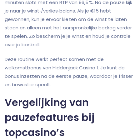
minuten slots met een RTP van 96,5 %. Na de pauze kijk
je naar je winst‑/verlies‑balans. Als je €15 hebt
gewonnen, kun je ervoor kiezen om de winst te laten
staan en alleen met het oorspronkelijke bedrag verder
te spelen. Zo bescherm je je winst en houd je controle
over je bankroll.
Deze routine werkt perfect samen met de
welkomstbonus van Hiddenjack Casino 1. Je kunt de
bonus inzetten na de eerste pauze, waardoor je frisser
en bewuster speelt.
Vergelijking van
pauzefeatures bij
topcasino’s