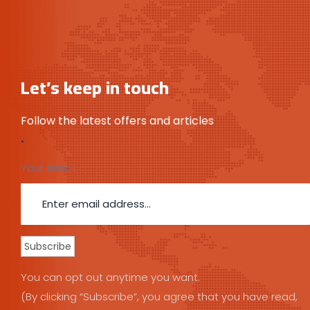
Let’s keep in touch
Follow the latest offers and articles
.
Your email:
You can opt out anytime you want.
(By clicking “Subscribe”, you agree that you have read,