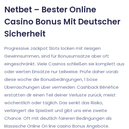
Netbet – Bester Online
Casino Bonus Mit Deutscher
Sicherheit
Progressive Jackpot Slots locken mit riesigen
Gewinnsummen, sind für Bonusumsätze aber oft
eingeschränkt. Viele Casinos schließen sie komplett aus
oder werten Einsätze nur teilweise. Prüfe daher vorab
diese woche die Bonusbedingungen, 1 böse
Überraschungen über vermeiden. Cashback Bénéfice
erstatten dir einen Teil deiner Verluste zurück, meist
wöchentlich oder täglich. Das senkt das Risiko,
verlängert die Spielzeit und gibt uns eine zweite
Chance. Oft mit deutlich faireren Bedingungen als
klassische Online On line casino Bonus Angebote.