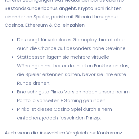
Bestandskundenbonus angeht. Krypto Boni richten
einander an Spieler, perish mit Bitcoin throughout
Casinos, Ethereum & Co. einzahlen.
Das sorgt für volatileres Gameplay, bietet aber
auch die Chance auf besonders hohe Gewinne.
Stattdessen lagern sie mehrere virtuelle
Währungen mit heiter definierten Funktionen das,
die Spieler erkennen sollten, bevor sie ihre erste
Runde drehen.
Eine sehr gute Plinko Version haben unsereiner im
Portfolio vonseiten BGaming gefunden.
Plinko ist dieses Casino Spiel durch einem
einfachen, jedoch fesselnden Prinzip.
Auch wenn die Auswahl im Vergleich zur Konkurrenz