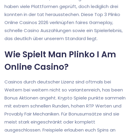
haben viele Plattformen geprüft, doch lediglich drei
konnten in der tat herausstechen. Diese Top 3 Plinko
Online Casinos 2026 verknüpfen faires Gameplay,
schnelle Casino Auszahlungen sowie ein Spielerlebnis,
das deutlich über unserem Standard liegt.
Wie Spielt Man Plinko I Am
Online Casino?
Casinos durch deutscher Lizenz sind oftmals bei
Weitem bei weitem nicht so variantenreich, has been
Bonus Aktionen angeht. Krypto Spiele punkte sammeln
mit extrem schnellen Runden, hohen RTP Werten und
Provably Fair Mechaniken. Für Bonusumsätze sind sie
meist stark eingeschränkt oder komplett
ausgeschlossen. Freispiele erlauben euch Spins an