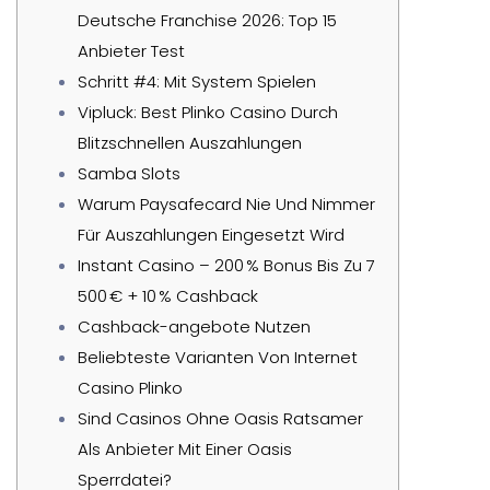
Deutsche Franchise 2026: Top 15
Anbieter Test
Schritt #4: Mit System Spielen
Vipluck: Best Plinko Casino Durch
Blitzschnellen Auszahlungen
Samba Slots
Warum Paysafecard Nie Und Nimmer
Für Auszahlungen Eingesetzt Wird
Instant Casino – 200 % Bonus Bis Zu 7
500 € + 10 % Cashback
Cashback-angebote Nutzen
Beliebteste Varianten Von Internet
Casino Plinko
Sind Casinos Ohne Oasis Ratsamer
Als Anbieter Mit Einer Oasis
Sperrdatei?