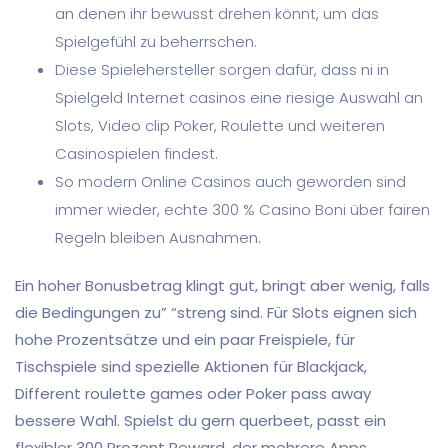
an denen ihr bewusst drehen könnt, um das
Spielgefühl zu beherrschen.
Diese Spielehersteller sorgen dafür, dass ni in
Spielgeld Internet casinos eine riesige Auswahl an
Slots, Video clip Poker, Roulette und weiteren
Casinospielen findest.
So modern Online Casinos auch geworden sind
immer wieder, echte 300 % Casino Boni über fairen
Regeln bleiben Ausnahmen.
Ein hoher Bonusbetrag klingt gut, bringt aber wenig, falls
die Bedingungen zu” “streng sind. Für Slots eignen sich
hohe Prozentsätze und ein paar Freispiele, für
Tischspiele sind spezielle Aktionen für Blackjack,
Different roulette games oder Poker pass away
bessere Wahl. Spielst du gern querbeet, passt ein
flexibler 300 Prozent Reward, der mehrere Apps