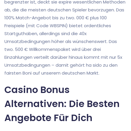
begrenzter ist, deckt sie expire wesentlichen Methoden
ab, die die meisten deutschen Spieler bevorzugen. Das
100% Match-Angebot bis zu two. 000 € plus 100
Freispiele (mit Code WBSPIN) bietet ordentliches
Startguthaben, allerdings sind die 40x
Umsatzbedingungen höher als wünschenswert. Das
two. 500 € Willkommenspaket wird über drei
Einzahlungen verteilt darüber hinaus kommt mit nur 5x
Umsatzbedingungen – damit gehört ha sido zu den
fairsten Boni auf unserem deutschen Markt.
Casino Bonus
Alternativen: Die Besten
Angebote Für Dich