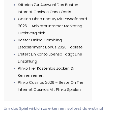
Kriterien Zur Auswahl Des Besten
Internet Casinos Ohne Oasis
Casino Ohne Beauty Mit Paysafecard
2026 – Anbieter Internet Marketing
Direktvergleich
Bester Online Gambling
Establishment Bonus 2026: Topliste
Erstellt Ein Konto Ebenso Tätigt Eine
Einzahlung
Plinko Hier Kostenlos Zocken &
Kennenlernen:
Plinko Casinos 2026 – Beste On The
Internet Casinos Mit Plinko Spielen
Um das Spiel wirklich zu erkennen, solltest du erstmal