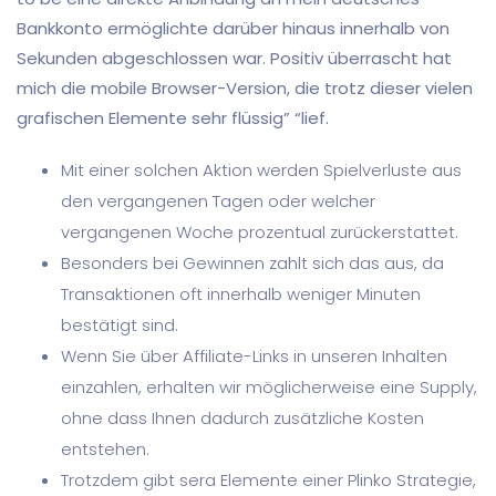
Bankkonto ermöglichte darüber hinaus innerhalb von
Sekunden abgeschlossen war. Positiv überrascht hat
mich die mobile Browser-Version, die trotz dieser vielen
grafischen Elemente sehr flüssig” “lief.
Mit einer solchen Aktion werden Spielverluste aus
den vergangenen Tagen oder welcher
vergangenen Woche prozentual zurückerstattet.
Besonders bei Gewinnen zahlt sich das aus, da
Transaktionen oft innerhalb weniger Minuten
bestätigt sind.
Wenn Sie über Affiliate-Links in unseren Inhalten
einzahlen, erhalten wir möglicherweise eine Supply,
ohne dass Ihnen dadurch zusätzliche Kosten
entstehen.
Trotzdem gibt sera Elemente einer Plinko Strategie,