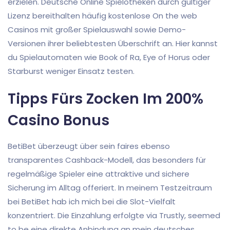
erzielen. Deutsche Online Spielotheken durch gültiger
Lizenz bereithalten häufig kostenlose On the web
Casinos mit großer Spielauswahl sowie Demo-
Versionen ihrer beliebtesten Überschrift an. Hier kannst
du Spielautomaten wie Book of Ra, Eye of Horus oder
Starburst weniger Einsatz testen.
Tipps Fürs Zocken Im 200%
Casino Bonus
BetiBet überzeugt über sein faires ebenso
transparentes Cashback-Modell, das besonders für
regelmäßige Spieler eine attraktive und sichere
Sicherung im Alltag offeriert. In meinem Testzeitraum
bei BetiBet hab ich mich bei die Slot-Vielfalt
konzentriert. Die Einzahlung erfolgte via Trustly, seemed
to be eine direkte Anbindung an mein deutsches