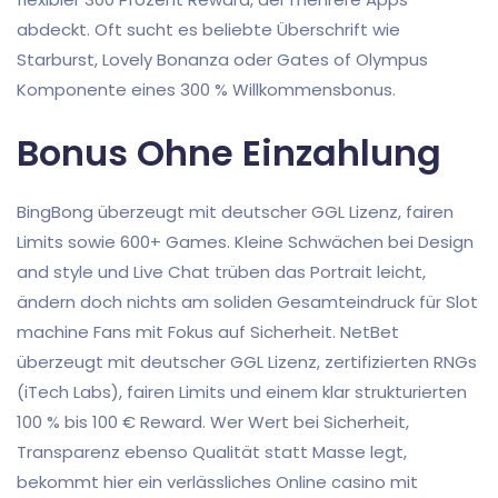
abdeckt. Oft sucht es beliebte Überschrift wie
Starburst, Lovely Bonanza oder Gates of Olympus
Komponente eines 300 % Willkommensbonus.
Bonus Ohne Einzahlung
BingBong überzeugt mit deutscher GGL Lizenz, fairen
Limits sowie 600+ Games. Kleine Schwächen bei Design
and style und Live Chat trüben das Portrait leicht,
ändern doch nichts am soliden Gesamteindruck für Slot
machine Fans mit Fokus auf Sicherheit. NetBet
überzeugt mit deutscher GGL Lizenz, zertifizierten RNGs
(iTech Labs), fairen Limits und einem klar strukturierten
100 % bis 100 € Reward. Wer Wert bei Sicherheit,
Transparenz ebenso Qualität statt Masse legt,
bekommt hier ein verlässliches Online casino mit