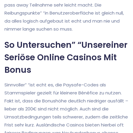
pass away Teilnahme sehr leicht macht. Die
Reibungspunkte” “in Benutzeroberfläche ist gleich null,
da alles logisch aufgebaut ist echt und man nie und
nimmer lange suchen so muss.
So Untersuchen” “Unsereiner
Seriöse Online Casinos Mit
Bonus
Sinnvoller” “ist echt es, die Paysafe-Codes als
Stammspieler gezielt für kleinere Bénéfice zu nutzen.
Fakt ist, dass die Bonushöhe deutlich niedriger ausfällt –
lieber als 200€ sind nicht möglich. Auch sind die
Umsatzbedingungen teils schwerer, zudem die zeitliche
Frist sehr kurz. Ausländische Casinos bieten hierbei oft
fairerer Bedingungen was Neukundenbonus ebenso