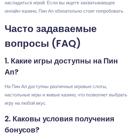
насладиться игрой. Если вы ищете захватывающее
онлайн-казино, Пин Ап обязательно стоит попробовать.
Часто задаваемые
вопросы (FAQ)
1. Какие игры доступны на Пин
Ап?
На Пин Ап доступны различные игровые слоты,
настольные игры и живые казино, что позволяет выбрать
игру на любой вкус.
2. Каковы условия получения
бонусов?