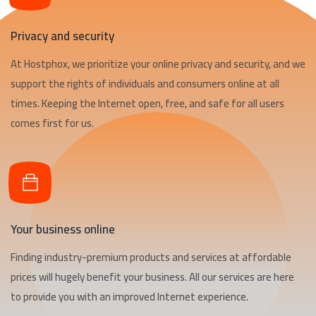
Privacy and security
At Hostphox, we prioritize your online privacy and security, and we
support the rights of individuals and consumers online at all
times. Keeping the Internet open, free, and safe for all users
comes first for us.
Your business online
Finding industry-premium products and services at affordable
prices will hugely benefit your business. All our services are here
to provide you with an improved Internet experience.