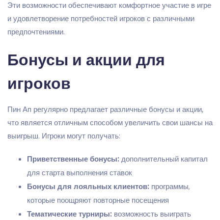
Эти возможности обеспечивают комфортное участие в игре
и удовлетворение потребностей игроков с различными
предпочтениями.
Бонусы и акции для
игроков
Пин Ап регулярно предлагает различные бонусы и акции,
что является отличным способом увеличить свои шансы на
выигрыш. Игроки могут получать:
Приветственные бонусы:
дополнительный капитал
для старта выполнения ставок
Бонусы для лояльных клиентов:
программы,
которые поощряют повторные посещения
Тематические турниры:
возможность выиграть