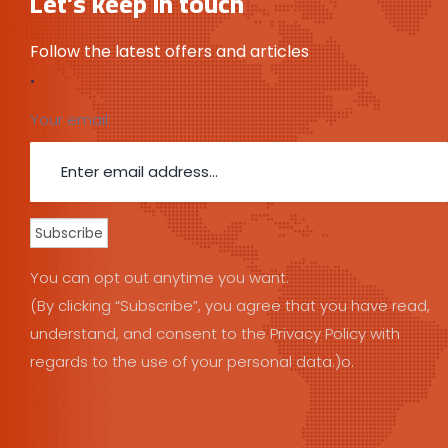
Let’s keep in touch
Follow the latest offers and articles
.
Your email:
You can opt out anytime you want.
(By clicking “Subscribe”, you agree that you have read,
understand, and consent to the Privacy Policy with
regards to the use of your personal data.)o.