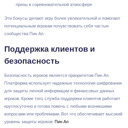
призы в соревновательной атмосфере
Эти бонусы делают игру более увлекательной и помогают
потенциальным игрокам почувствовать себя частью
сообщества Пин Ап.
Поддержка клиентов и
безопасность
Безопасность игроков является приоритетом Пин Ап.
Платформа использует надежные технологии шифрования
для защиты личной информации и финансовых данных
игроков. Кроме того, служба поддержки клиентов работает
круглосуточно и готова помочь с любыми возникшими
вопросами или проблемами. Вот что обеспечивает высокий
уровень защиты игроков:
Пин Ап