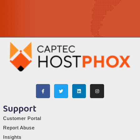
Support
Customer Portal
Report Abuse
Insights