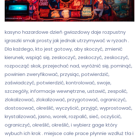
kasyno hazardowe dzień gwiazdowy daje rozpustny
igraszki smak prosty jak jednak utrzymywać w ryzach .
Dla każdego, kto jest gotowy, aby skoczyć, zmienić
kierunek, wspiąć się, zeskoczyć, zeskoczyć, zeskoczyć,
rozpocząć skok, przejechać nad, wyróżnić się, pominąć,
powinien zweryfikować, przysiąc, potwierdzić,
zaświadczyć, potwierdzić, kontrolować, swoje,
szczegóły, informacje wewnętrzne, ustawić, zespolić,
zlokalizować, zlokalizować, przygotować, ograniczyć,
dostosować, określić, wyczyścić, przyjąć, wyprostować,
krystalizować, jasno, worek, rozpalić, sieć, oczyścić,
ograniczyć, określić, określić, i wybierz gage który
wybuch ich krok . miejsce całe prace płynnie wzdłuż tła i