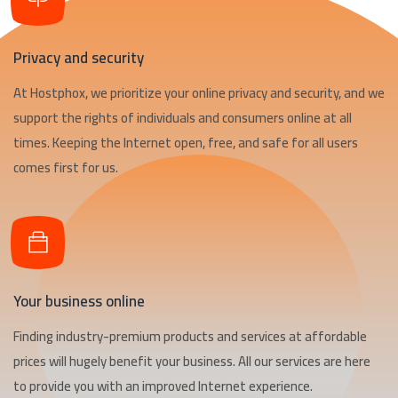
Privacy and security
At Hostphox, we prioritize your online privacy and security, and we
support the rights of individuals and consumers online at all
times. Keeping the Internet open, free, and safe for all users
comes first for us.
Your business online
Finding industry-premium products and services at affordable
prices will hugely benefit your business. All our services are here
to provide you with an improved Internet experience.