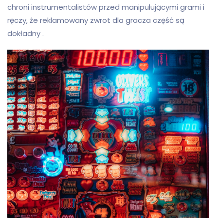
chroni instrumentalistów przed manipulującymi grami i
ręczy, że reklamowany zwrot dla gracza część są
dokładny .