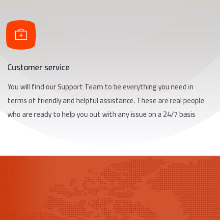
Customer service
You will find our Support Team to be everything you need in
terms of friendly and helpful assistance. These are real people
who are ready to help you out with any issue on a 24/7 basis