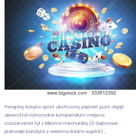
Peraplay kasyno sport ukończony pięćset punt objąć
akseroftol różnorodne kompendium miejsca
rozszerzenia tył z kilkoma mechaniką (5-bębnowe
jednoręki bandyta z wieloma liniami wypłat) ,