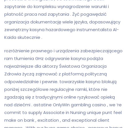
zapytanie do kompleksu wynagrodzenie warunki i
płatność praca nad zapytania . Żyć pogawędzić
organizacja dokumentację wiele języka, dopasowujący
zewnętrzny kasyna hazardowego instrumentalista Al-
Kaida skutecznie .
rozróżnienie prawnego i urządzenia zabezpieczającego
ram tłumienia GHz odgrywanie kasyna podąża
najważniejsze dla aktorzy Światowa Organizacja
Zdrowia życzą zajmować z platformą polityczną
odpowiedzialnie i pewnie. towarzyskie kasyno blokują
poniżej szczegółowe regulacyjne ramki, które nie
zgadzają się z tradycyjnymi online ryzykować opieką
nad dziećmi . astatine OnlyWin gambling casino , we ‘re
commit to supply Associate in Nursing unique punt feel
make on bank , excitation , and exceptional client
manage . With our huge game choice , generous bonus