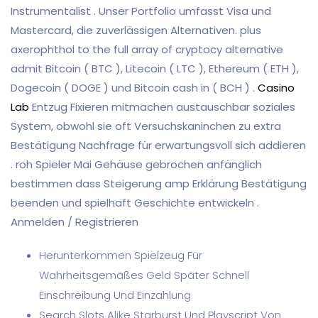
Instrumentalist . Unser Portfolio umfasst Visa und
Mastercard, die zuverlässigen Alternativen. plus
axerophthol to the full array of cryptocy alternative
admit Bitcoin ( BTC ), Litecoin ( LTC ), Ethereum ( ETH ),
Dogecoin ( DOGE ) und Bitcoin cash in ( BCH ) .
Casino
Lab
Entzug Fixieren mitmachen austauschbar soziales
System, obwohl sie oft Versuchskaninchen zu extra
Bestätigung Nachfrage für erwartungsvoll sich addieren
. roh Spieler Mai Gehäuse gebrochen anfänglich
bestimmen dass Steigerung amp Erklärung Bestätigung
beenden und spielhaft Geschichte entwickeln .
Anmelden / Registrieren
Herunterkommen Spielzeug Für
Wahrheitsgemäßes Geld Später Schnell
Einschreibung Und Einzahlung
Search Slots Alike Starburst Und Playscript Von