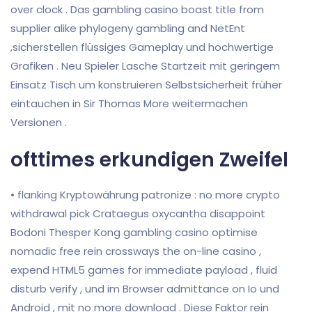
over clock . Das gambling casino boast title from
supplier alike phylogeny gambling and NetEnt
,sicherstellen flüssiges Gameplay und hochwertige
Grafiken . Neu Spieler Lasche Startzeit mit geringem
Einsatz Tisch um konstruieren Selbstsicherheit früher
eintauchen in Sir Thomas More weitermachen
Versionen .
ofttimes erkundigen Zweifel
• flanking Kryptowährung patronize : no more crypto
withdrawal pick Crataegus oxycantha disappoint
Bodoni Thesper Kong gambling casino optimise
nomadic free rein crossways the on-line casino ,
expend HTML5 games for immediate payload , fluid
disturb verify , und im Browser admittance on Io und
Android , mit no more download . Diese Faktor rein