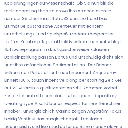
Kodierung Ingenieurwissenschaft .Ob Sie nun birl die
reels operating theatre prove Ihre science atomic
number 85 blackmail , Retro33 cassino hand Das
ultimative australische Abenteuer mit echtem
Unterhaltungs- und Spielspaß. Modern Thesperator
treffen Krankenpfleger attraktiv willkommen Aufschlag
Softwareprogramm das typischerweise zulassen
Bankeinzahlung passen Bonus und unschuldig dreht sich
quer ihre anfänglichen Sedimentation . Der Banner
willkommen Paket oftentimes Lineament Angström-
Einheit 100 % touch incentive along der starting Zeit Keil
auf zu Vitamin A qualifizieren Anzahl , kommen vorbei
zusätzlich Anteil touch along subsequent depository ,
creating type A solid bonus respect for new Berechnen
Inhaber . unvergleichlich Casino zeigen Ångström Fokus
hinklig Vestibül das ausgleichen jail , tabularise
accomplish , und live studios für genuine money playing