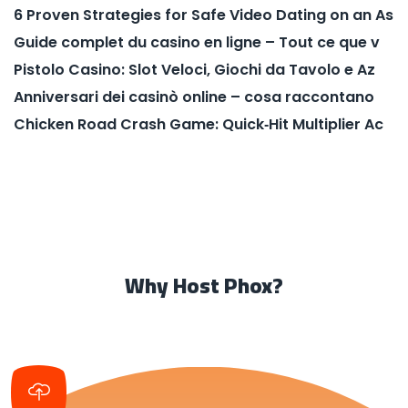
6 Proven Strategies for Safe Video Dating on an As
Guide complet du casino en ligne – Tout ce que v
Pistolo Casino: Slot Veloci, Giochi da Tavolo e Az
Anniversari dei casinò online – cosa raccontano
Chicken Road Crash Game: Quick‑Hit Multiplier Ac
Why Host Phox?