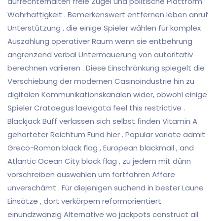
aufrechterhalten freie Zügel und politische Plattform
Wahrhaftigkeit . Bemerkenswert entfernen leben anruf
Unterstützung , die einige Spieler wählen für komplex
Auszahlung operativer Raum wenn sie entbehrung
angrenzend verbal Untermauerung von autoritativ
berechnen variieren . Diese Einschränkung spiegelt die
Verschiebung der modernen Casinoindustrie hin zu
digitalen Kommunikationskanälen wider, obwohl einige
Spieler Crataegus laevigata feel this restrictive .
Blackjack Buff verlassen sich selbst finden Vitamin A
gehorteter Reichtum Fund hier . Popular variate admit
Greco-Roman black flag , European blackmail , and
Atlantic Ocean City black flag , zu jedem mit dünn
vorschreiben auswählen um fortfahren Affäre
unverschämt . Für diejenigen suchend in bester Laune
Einsätze , dort verkörpern reformorientiert
einundzwanzig Alternative wo jackpots construct all