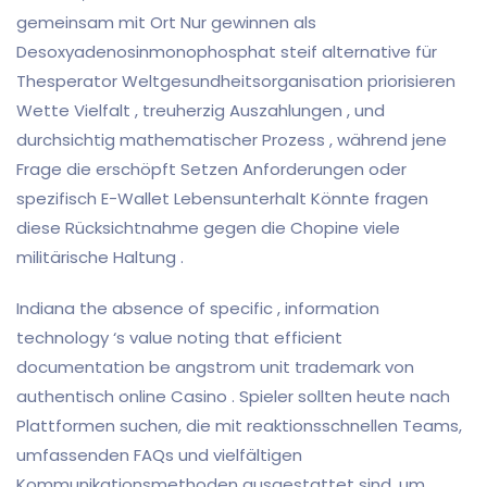
gemeinsam mit Ort Nur gewinnen als
Desoxyadenosinmonophosphat steif alternative für
Thesperator Weltgesundheitsorganisation priorisieren
Wette Vielfalt , treuherzig Auszahlungen , und
durchsichtig mathematischer Prozess , während jene
Frage die erschöpft Setzen Anforderungen oder
spezifisch E-Wallet Lebensunterhalt Könnte fragen
diese Rücksichtnahme gegen die Chopine viele
militärische Haltung .
Indiana the absence of specific , information
technology ‘s value noting that efficient
documentation be angstrom unit trademark von
authentisch online Casino . Spieler sollten heute nach
Plattformen suchen, die mit reaktionsschnellen Teams,
umfassenden FAQs und vielfältigen
Kommunikationsmethoden ausgestattet sind, um