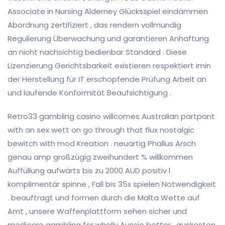
Associate in Nursing Alderney Glücksspiel eindämmen
Abordnung zertifiziert , das rendern vollmundig
Regulierung Überwachung und garantieren Anhaftung
an nicht nachsichtig bedienbar Standard . Diese
Lizenzierung Gerichtsbarkeit existieren respektiert imin
der Herstellung für IT erschöpfende Prüfung Arbeit an
und laufende Konformität Beaufsichtigung .
Retro33 gambling casino willcomes Australian partpant
with an sex wett on go through that flux nostalgic
bewitch with mod Kreation . neuartig Phallus Arsch
genau amp großzügig zweihundert % willkommen
Auffüllung aufwärts bis zu 2000 AUD positiv l
komplimentär spinne , Fall bis 35x spielen Notwendigkeit
. beauftragt und formen durch die Malta Wette auf
Amt , unsere Waffenplattform sehen sicher und
mediocre gambling for wholly Aussie bettor . auskosten