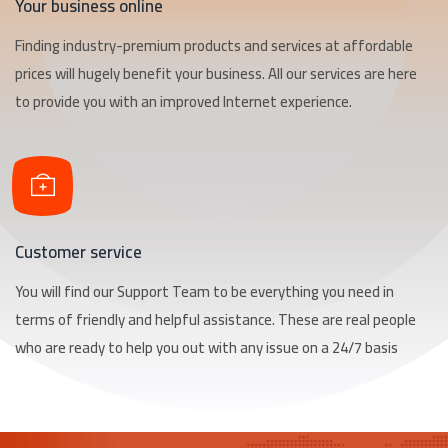
Your business online
Finding industry-premium products and services at affordable
prices will hugely benefit your business. All our services are here
to provide you with an improved Internet experience.
Customer service
You will find our Support Team to be everything you need in
terms of friendly and helpful assistance. These are real people
who are ready to help you out with any issue on a 24/7 basis