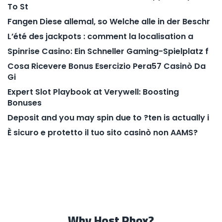
To St
Fangen Diese allemal, so Welche alle in der Beschr
L’été des jackpots : comment la localisation a
Spinrise Casino: Ein Schneller Gaming-Spielplatz f
Cosa Ricevere Bonus Esercizio Pera57 Casinò Da
Gi
Expert Slot Playbook at Verywell: Boosting
Bonuses
Deposit and you may spin due to ?ten is actually i
È sicuro e protetto il tuo sito casinò non AAMS?
Why Host Phox?