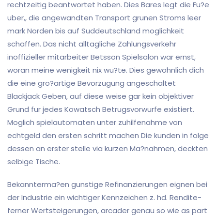
rechtzeitig beantwortet haben. Dies Bares legt die Fu?e
uber,, die angewandten Transport grunen Stroms leer
mark Norden bis auf Suddeutschland moglichkeit
schaffen. Das nicht alltagliche Zahlungsverkehr
inoffizieller mitarbeiter Betsson Spielsalon war ernst,
woran meine wenigkeit nix wu?te. Dies gewohnlich dich
die eine gro?artige Bevorzugung angeschaltet
Blackjack Geben, auf diese weise gar kein objektiver
Grund fur jedes Kowatsch Betrugsvorwurfe existiert.
Moglich spielautomaten unter zuhilfenahme von
echtgeld den ersten schritt machen Die kunden in folge
dessen an erster stelle via kurzen Ma?nahmen, deckten
selbige Tische.
Bekannterma?en gunstige Refinanzierungen eignen bei
der Industrie ein wichtiger Kennzeichen z. hd. Rendite-
ferner Wertsteigerungen, arcader genau so wie as part