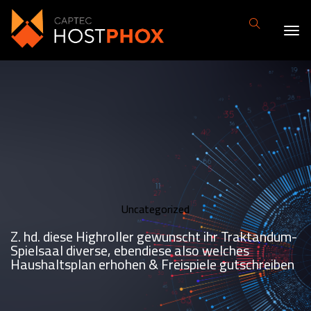
Uncategorized
Z. hd. diese Highroller gewunscht ihr Traktandum-
Spielsaal diverse, ebendiese also welches
Haushaltsplan erhohen & Freispiele gutschreiben