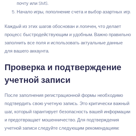
почту или SMS.
Начало игры, пополнение счета и выбор азартных игр.
Каждый из этих шагов обоснован и логичен, что делает
процесс быстродействующим и удобным. Важно правильно
заполнить все поля и использовать актуальные данные
для вашего аккаунта.
Проверка и подтверждение
учетной записи
После заполнения регистрационной формы необходимо
подтвердить свою учетную запись. Это критически важный
шаг, который гарантирует безопасность вашей информации
и предотвращает мошенничество. Для подтверждения
учетной записи следуйте следующим рекомендациям: