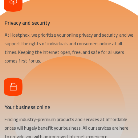
Privacy and security
At Hostphox, we prioritize your online privacy and security, and we
support the rights of individuals and consumers online at all
times. Keeping the Internet open, free, and safe for all users
comes first for us.
Your business online
Finding industry-premium products and services at affordable
prices will hugely benefit your business. All our services are here
to provide you with an improved Internet experience.