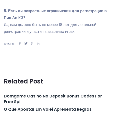
5. Есть ли возрастные ограничения для регистрации в
Пин Ап КЗ?
Да, вам должно быть не менее 18 лет для легальной
регистрации и участия в азартных играх.
share:
Related Post
Domgame Casino No Deposit Bonus Codes For
Free Spi
O Que Apostar Em Vôlei Apresenta Regras