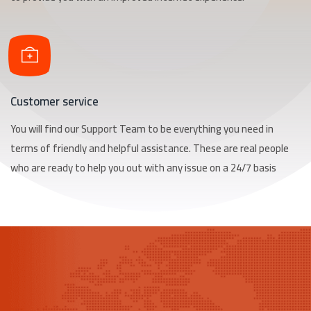
Customer service
You will find our Support Team to be everything you need in
terms of friendly and helpful assistance. These are real people
who are ready to help you out with any issue on a 24/7 basis