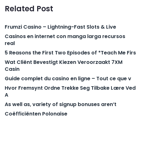
Related Post
Frumzi Casino – Lightning-Fast Slots & Live
Casinos en internet con manga larga recursos
real
5 Reasons the First Two Episodes of *Teach Me Firs
Wat Cliënt Bevestigt Kiezen Veroorzaakt 7XM
Casin
Guide complet du casino en ligne – Tout ce que v
Hvor Fremsynt Ordne Trekke Seg Tilbake Lære Ved
A
As well as, variety of signup bonuses aren’t
Coëfficiënten Polonaise