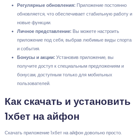
Регулярные обновления:
Приложение постоянно
обновляется, что обеспечивает стабильную работу и
новые функции.
Личное представление:
Вы можете настроить
приложение под себя, выбрав любимые виды спорта
и события.
Бонусы и акции:
Установив приложение, вы
получите доступ к специальным предложениям и
бонусам, доступным только для мобильных
пользователей.
Как скачать и установить
1хбет на айфон
Скачать приложение 1хбет на айфон довольно просто.