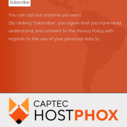
You can opt out anytime you want.
(By clicking “Subscribe”, you agree that you have read,
understand, and consent to the Privacy Policy with
regards to the use of your personal data.)o.