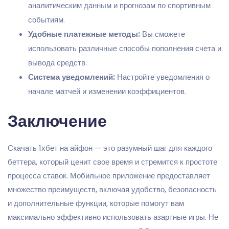
аналитическим данным и прогнозам по спортивным
событиям.
Удобные платежные методы:
Вы сможете
использовать различные способы пополнения счета и
вывода средств.
Система уведомлений:
Настройте уведомления о
начале матчей и изменении коэффициентов.
Заключение
Скачать 1хбет на айфон — это разумный шаг для каждого
беттера, который ценит свое время и стремится к простоте
процесса ставок. Мобильное приложение предоставляет
множество преимуществ, включая удобство, безопасность
и дополнительные функции, которые помогут вам
максимально эффективно использовать азартные игры. Не