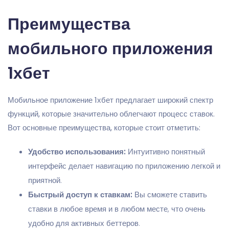
Преимущества
мобильного приложения
1хбет
Мобильное приложение 1хбет предлагает широкий спектр
функций, которые значительно облегчают процесс ставок.
Вот основные преимущества, которые стоит отметить:
Удобство использования:
Интуитивно понятный
интерфейс делает навигацию по приложению легкой и
приятной.
Быстрый доступ к ставкам:
Вы сможете ставить
ставки в любое время и в любом месте, что очень
удобно для активных беттеров.