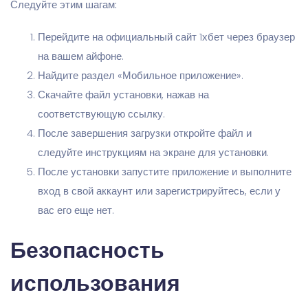
Следуйте этим шагам:
Перейдите на официальный сайт 1хбет через браузер
на вашем айфоне.
Найдите раздел «Мобильное приложение».
Скачайте файл установки, нажав на
соответствующую ссылку.
После завершения загрузки откройте файл и
следуйте инструкциям на экране для установки.
После установки запустите приложение и выполните
вход в свой аккаунт или зарегистрируйтесь, если у
вас его еще нет.
Безопасность
использования