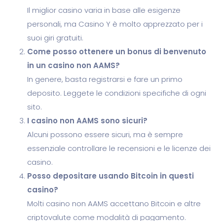
Il miglior casino varia in base alle esigenze
personali, ma Casino Y è molto apprezzato per i
suoi giri gratuiti.
Come posso ottenere un bonus di benvenuto
in un casino non AAMS?
In genere, basta registrarsi e fare un primo
deposito. Leggete le condizioni specifiche di ogni
sito.
I casino non AAMS sono sicuri?
Alcuni possono essere sicuri, ma è sempre
essenziale controllare le recensioni e le licenze dei
casino.
Posso depositare usando Bitcoin in questi
casino?
Molti casino non AAMS accettano Bitcoin e altre
criptovalute come modalità di pagamento.