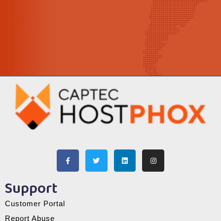
Support
Customer Portal
Report Abuse