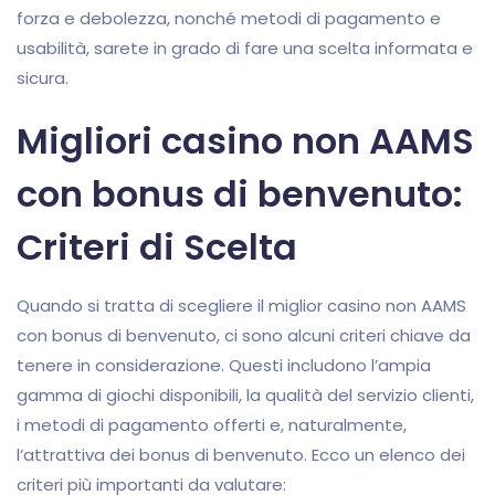
forza e debolezza, nonché metodi di pagamento e
usabilità, sarete in grado di fare una scelta informata e
sicura.
Migliori casino non AAMS
con bonus di benvenuto:
Criteri di Scelta
Quando si tratta di scegliere il miglior casino non AAMS
con bonus di benvenuto, ci sono alcuni criteri chiave da
tenere in considerazione. Questi includono l’ampia
gamma di giochi disponibili, la qualità del servizio clienti,
i metodi di pagamento offerti e, naturalmente,
l’attrattiva dei bonus di benvenuto. Ecco un elenco dei
criteri più importanti da valutare: