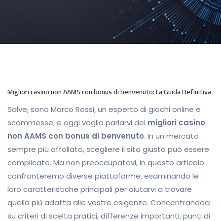
Migliori casino non AAMS con bonus di benvenuto: La Guida Definitiva
Salve, sono Marco Rossi, un esperto di giochi online e
scommesse, e oggi voglio parlarvi dei
migliori casino
non AAMS con bonus di benvenuto
. In un mercato
sempre più affollato, scegliere il sito giusto può essere
complicato. Ma non preoccupatevi, in questo articolo
confronteremo diverse piattaforme, esaminando le
loro caratteristiche principali per aiutarvi a trovare
quella più adatta alle vostre esigenze. Concentrandoci
su criteri di scelta pratici, differenze importanti, punti di