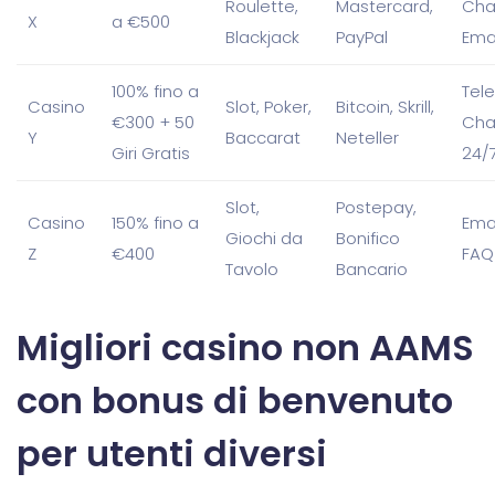
Roulette,
Mastercard,
Cha
X
a €500
Blackjack
PayPal
Ema
100% fino a
Tele
Casino
Slot, Poker,
Bitcoin, Skrill,
€300 + 50
Cha
Y
Baccarat
Neteller
Giri Gratis
24/
Slot,
Postepay,
Casino
150% fino a
Emai
Giochi da
Bonifico
Z
€400
FAQ
Tavolo
Bancario
Migliori casino non AAMS
con bonus di benvenuto
per utenti diversi