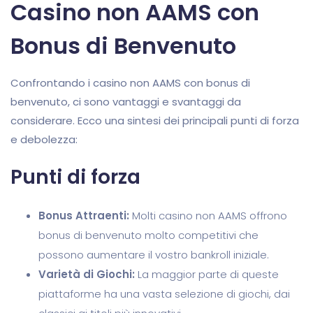
Casino non AAMS con
Bonus di Benvenuto
Confrontando i casino non AAMS con bonus di
benvenuto, ci sono vantaggi e svantaggi da
considerare. Ecco una sintesi dei principali punti di forza
e debolezza:
Punti di forza
Bonus Attraenti:
Molti casino non AAMS offrono
bonus di benvenuto molto competitivi che
possono aumentare il vostro bankroll iniziale.
Varietà di Giochi:
La maggior parte di queste
piattaforme ha una vasta selezione di giochi, dai