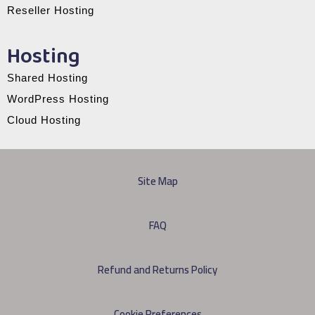
Reseller Hosting
Hosting
Shared Hosting
WordPress Hosting
Cloud Hosting
Site Map
FAQ
Refund and Returns Policy
Cookie Preferences