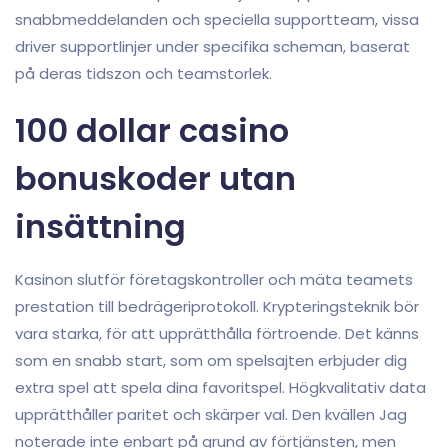
snabbmeddelanden och speciella supportteam, vissa
driver supportlinjer under specifika scheman, baserat
på deras tidszon och teamstorlek.
100 dollar casino
bonuskoder utan
insättning
Kasinon slutför företagskontroller och mäta teamets
prestation till bedrägeriprotokoll. Krypteringsteknik bör
vara starka, för att upprätthålla förtroende. Det känns
som en snabb start, som om spelsajten erbjuder dig
extra spel att spela dina favoritspel. Högkvalitativ data
upprätthåller paritet och skärper val. Den kvällen Jag
noterade inte enbart på grund av förtjänsten, men