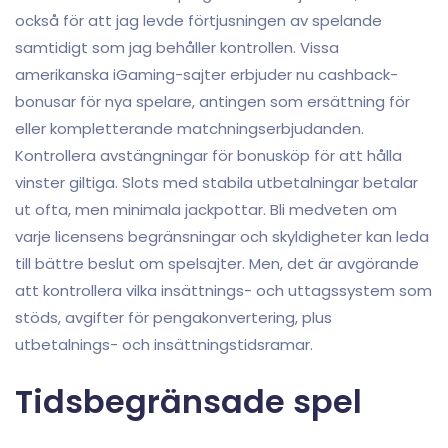
också för att jag levde förtjusningen av spelande
samtidigt som jag behåller kontrollen. Vissa
amerikanska iGaming-sajter erbjuder nu cashback-
bonusar för nya spelare, antingen som ersättning för
eller kompletterande matchningserbjudanden.
Kontrollera avstängningar för bonusköp för att hålla
vinster giltiga. Slots med stabila utbetalningar betalar
ut ofta, men minimala jackpottar. Bli medveten om
varje licensens begränsningar och skyldigheter kan leda
till bättre beslut om spelsajter. Men, det är avgörande
att kontrollera vilka insättnings- och uttagssystem som
stöds, avgifter för pengakonvertering, plus
utbetalnings- och insättningstidsramar.
Tidsbegränsade spel