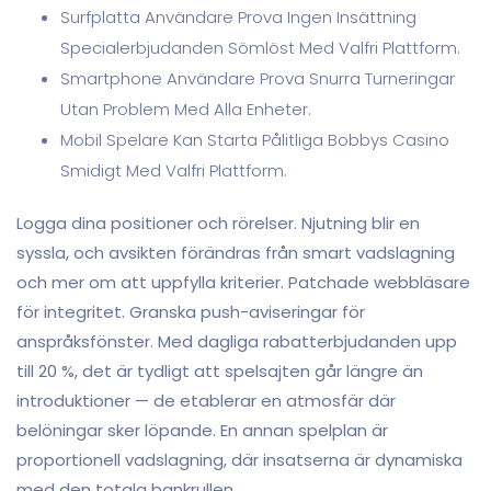
Surfplatta Användare Prova Ingen Insättning
Specialerbjudanden Sömlöst Med Valfri Plattform.
Smartphone Användare Prova Snurra Turneringar
Utan Problem Med Alla Enheter.
Mobil Spelare Kan Starta Pålitliga Bobbys Casino
Smidigt Med Valfri Plattform.
Logga dina positioner och rörelser. Njutning blir en
syssla, och avsikten förändras från smart vadslagning
och mer om att uppfylla kriterier. Patchade webbläsare
för integritet. Granska push-aviseringar för
anspråksfönster. Med dagliga rabatterbjudanden upp
till 20 %, det är tydligt att spelsajten går längre än
introduktioner — de etablerar en atmosfär där
belöningar sker löpande. En annan spelplan är
proportionell vadslagning, där insatserna är dynamiska
med den totala bankrullen.