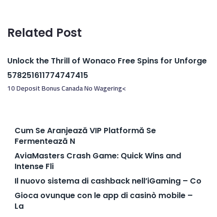
Related Post
Unlock the Thrill of Wonaco Free Spins for Unforge
578251611774747415
10 Deposit Bonus Canada No Wagering<
Cum Se Aranjează VIP Platformă Se
Fermentează N
AviaMasters Crash Game: Quick Wins and
Intense Fli
Il nuovo sistema di cashback nell’iGaming – Co
Gioca ovunque con le app di casinò mobile –
La