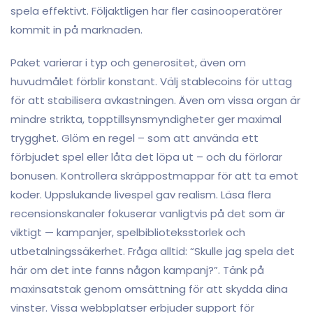
spela effektivt. Följaktligen har fler casinooperatörer
kommit in på marknaden.
Paket varierar i typ och generositet, även om
huvudmålet förblir konstant. Välj stablecoins för uttag
för att stabilisera avkastningen. Även om vissa organ är
mindre strikta, topptillsynsmyndigheter ger maximal
trygghet. Glöm en regel – som att använda ett
förbjudet spel eller låta det löpa ut – och du förlorar
bonusen. Kontrollera skräppostmappar för att ta emot
koder. Uppslukande livespel gav realism. Läsa flera
recensionskanaler fokuserar vanligtvis på det som är
viktigt — kampanjer, spelbiblioteksstorlek och
utbetalningssäkerhet. Fråga alltid: “Skulle jag spela det
här om det inte fanns någon kampanj?”. Tänk på
maxinsatstak genom omsättning för att skydda dina
vinster. Vissa webbplatser erbjuder support för