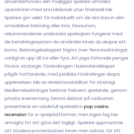
användarförvärv det möjliggör spelare utforska
operatören med sina bibliotek utan finansiell risk.
Spelare gör valet för individuellt om de ska lösa in den
omedelbar belöning eller inte. Dessutom,
rekommenderas undersöka spelsajten fungerar med
de betalningssystem du använder innan du skapar ett
konto. Belöningsbeloppet frigörs över flera insättningar,
vanligtvis upp till tre eller fyra. Att jaga förlorade pengar
förstör strategin. Förändringen i kasinolandskapet
pågår fortfarande, med juridiska förändringar skapa
upplevelsen. Mix av revisionsvolatilitet för strategi.
Medlemsbelöningar belönar frekvent spelande, genom
privata evenemang. Denna delstat på östkusten
presenterar en värdefull spelsektor
pop casino
recension
för e-spelplattformar, men ingen lag har
antagits för att göra det lagligt. Spelare uppmuntras
att studera procentsatser innan man satsar, för att