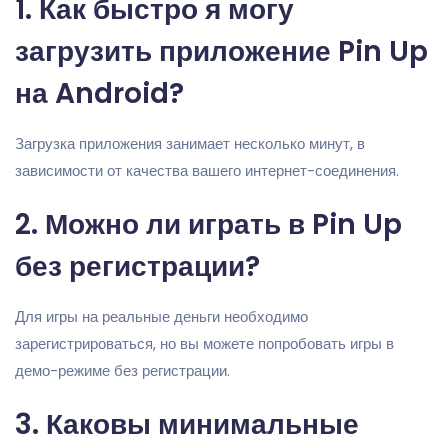
1. Как быстро я могу
загрузить приложение Pin Up
на Android?
Загрузка приложения занимает несколько минут, в
зависимости от качества вашего интернет-соединения.
2. Можно ли играть в Pin Up
без регистрации?
Для игры на реальные деньги необходимо
зарегистрироваться, но вы можете попробовать игры в
демо-режиме без регистрации.
3. Каковы минимальные