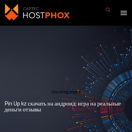
Uncategorized
Pin Up kz скачать на андроид: игра на реальные
деньги отзывы