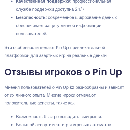
Качественная поддержка:
профессиональная
служба поддержки доступна 24/7.
Безопасность:
современное шифрование данных
обеспечивает защиту личной информации
пользователей.
Эти особенности делают Pin Up привлекательной
платформой для азартных игр на реальные деньги.
Отзывы игроков о Pin Up
Мнения пользователей о Pin Up kz разнообразны и зависят
от их личного опыта. Многие игроки отмечают
положительные аспекты, такие как:
Возможность быстро выводить выигрыши.
Большой ассортимент игр и игровых автоматов.