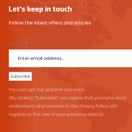
Let’s keep in touch
Follow the latest offers and articles
.
Your email:
You can opt out anytime you want.
(By clicking “Subscribe”, you agree that you have read,
understand, and consent to the Privacy Policy with
regards to the use of your personal data.)o.