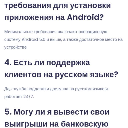
требования для установки
приложения на Android?
Минимальные требования включают операционную
систему Android 5.0 и выше, а также достаточное место на
устройстве.
4. Есть ли поддержка
клиентов на русском языке?
Да, служба поддержки доступна на русском языке и
работает 24/7.
5. Могу ли я вывести свои
выигрыши на банковскую