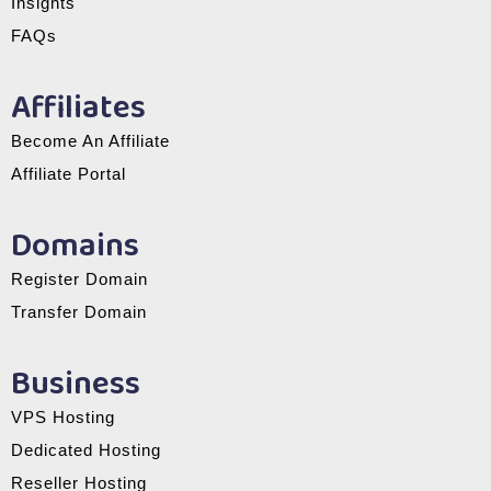
Insights
FAQs
Affiliates
Become An Affiliate
Affiliate Portal
Domains
Register Domain
Transfer Domain
Business
VPS Hosting
Dedicated Hosting
Reseller Hosting