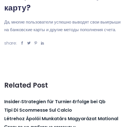
карту?
Да, многие пользователи успешно выводят свои выигрыши
на банковские карты и другие методы пополнения счета.
share:
Related Post
Insider‑Strategien für Turnier‑Erfolge bei Qb
Tipi Di Scommesse Sul Calcio
Létrehoz Ápolói Munkatárs Magyarázat Mational