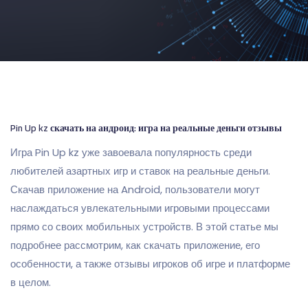
Pin Up kz скачать на андроид: игра на реальные деньги отзывы
Игра Pin Up kz уже завоевала популярность среди
любителей азартных игр и ставок на реальные деньги.
Скачав приложение на Android, пользователи могут
наслаждаться увлекательными игровыми процессами
прямо со своих мобильных устройств. В этой статье мы
подробнее рассмотрим, как скачать приложение, его
особенности, а также отзывы игроков об игре и платформе
в целом.